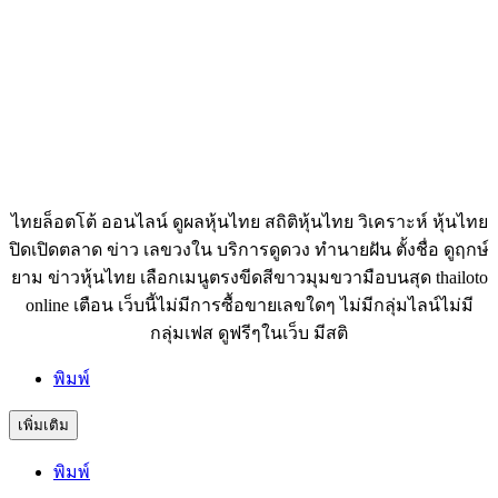
ไทยล็อตโต้ ออนไลน์ ดูผลหุ้นไทย สถิติหุ้นไทย วิเคราะห์ หุ้นไทย
ปิดเปิดตลาด ข่าว เลขวงใน บริการดูดวง ทำนายฝัน ตั้งชื่อ ดูฤกษ์
ยาม ข่าวหุ้นไทย เลือกเมนูตรงขีดสีขาวมุมขวามือบนสุด thailoto
online เตือน เว็บนี้ไม่มีการซื้อขายเลขใดๆ ไม่มีกลุ่มไลน์ไม่มี
กลุ่มเฟส ดูฟรีๆในเว็บ มีสติ
พิมพ์
เพิ่มเติม
พิมพ์