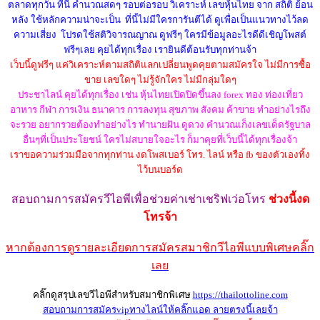
ตลาดทุกวัน ที่นี้ คำนวณสดๆ รอบต่อรอบ วิเคราะห์ เลขหุ้นไทย จาก สถิติ ย้อน
หลัง ใช้หลักความน่าจะเป็น ที่นี้ไม่มีใครการันตีได้ ดูเพื่อเป็นแนวทางไว้ลด
ความเสี่ยง โปรดใช้สติวิจารณญาณ ดูฟรีๆ ใครมีข้อมูลอะไรดีดีเชิญโพสต์
ฟรีๆเลย คุยได้ทุกเรื่อง เรายินดีต้อนรับทุกท่านจ้า
เว็บนี้ดูฟรีๆ แค่วิเคราะห์ตามสถิติแลกเปลี่ยนพูดคุยตามสมัครใจ ไม่มีการซื้อ
ขาย เลขใดๆ ไม่รู้จักใคร ไม่มีกลุ่มใดๆ
ประชาไลน์ คุยได้ทุกเรื่อง เช่น หุ้นไทยเปิดปิดขึ้นลง forex ทอง ท่องเที่ยว
อาหาร กีฬา การเงิน ธนาคาร การลงทุน สุขภาพ สังคม ค้าขาย ทำอย่างไรถึง
จะรวย อยากรวยต้องทำอย่างไร ทำนายฝัน ดูดวง คำนวณเก็งเลขเด็ดรัฐบาล
อื่นๆที่เป็นประโยชน์ ใครไม่สบายใจอะไร ก็มาคุยที่เว็บนี้ได้ทุกเรื่องจ้า
เราขอความร่วมมือจากทุกท่าน งดโพสเบอร์ โทร. ไลน์ หรือ fb ของตัวเองทิ้ง
ไว้บนบอร์ด
สอบถามการสมัครวีไอพี
เพื่อช่วยค่าเช่าเชริฟเว่อ
โทร
ช่วงนี้งด
โทรจ้า
หากต้องการดูรายละเอียดการสมัครสมาชิกวีไอพีแบบพิเศษคลิ๊ก
เลย
คลิ๊กดูสรุปเลขวีไอพีสำหรับสมาชิกพิเศษ
https://thailottoline.com
สอบถามการสมัครvipทางไลน์ให้คลิ๊กแอด ลายตรงนี้เลยจ้า