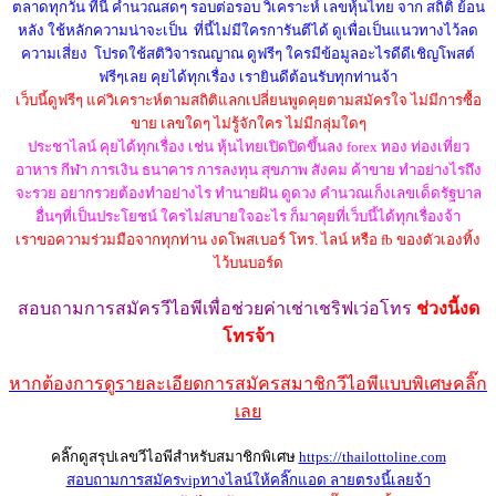
ตลาดทุกวัน ที่นี้ คำนวณสดๆ รอบต่อรอบ วิเคราะห์ เลขหุ้นไทย จาก สถิติ ย้อน
หลัง ใช้หลักความน่าจะเป็น ที่นี้ไม่มีใครการันตีได้ ดูเพื่อเป็นแนวทางไว้ลด
ความเสี่ยง โปรดใช้สติวิจารณญาณ ดูฟรีๆ ใครมีข้อมูลอะไรดีดีเชิญโพสต์
ฟรีๆเลย คุยได้ทุกเรื่อง เรายินดีต้อนรับทุกท่านจ้า
เว็บนี้ดูฟรีๆ แค่วิเคราะห์ตามสถิติแลกเปลี่ยนพูดคุยตามสมัครใจ ไม่มีการซื้อ
ขาย เลขใดๆ ไม่รู้จักใคร ไม่มีกลุ่มใดๆ
ประชาไลน์ คุยได้ทุกเรื่อง เช่น หุ้นไทยเปิดปิดขึ้นลง forex ทอง ท่องเที่ยว
อาหาร กีฬา การเงิน ธนาคาร การลงทุน สุขภาพ สังคม ค้าขาย ทำอย่างไรถึง
จะรวย อยากรวยต้องทำอย่างไร ทำนายฝัน ดูดวง คำนวณเก็งเลขเด็ดรัฐบาล
อื่นๆที่เป็นประโยชน์ ใครไม่สบายใจอะไร ก็มาคุยที่เว็บนี้ได้ทุกเรื่องจ้า
เราขอความร่วมมือจากทุกท่าน งดโพสเบอร์ โทร. ไลน์ หรือ fb ของตัวเองทิ้ง
ไว้บนบอร์ด
สอบถามการสมัครวีไอพี
เพื่อช่วยค่าเช่าเชริฟเว่อ
โทร
ช่วงนี้งด
โทรจ้า
หากต้องการดูรายละเอียดการสมัครสมาชิกวีไอพีแบบพิเศษคลิ๊ก
เลย
คลิ๊กดูสรุปเลขวีไอพีสำหรับสมาชิกพิเศษ
https://thailottoline.com
สอบถามการสมัครvipทางไลน์ให้คลิ๊กแอด ลายตรงนี้เลยจ้า