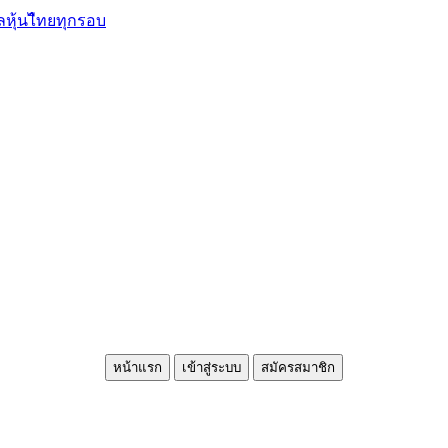
ลหุ้นไืทยทุกรอบ
หน้าแรก
เข้าสู่ระบบ
สมัครสมาชิก