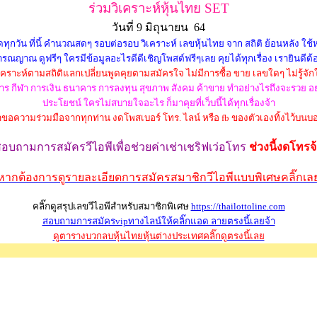
ร่วมวิเคราะห์หุ้นไทย SET
วันที่ 9 มิถุนายน 64
วัน ที่นี้ คำนวณสดๆ รอบต่อรอบ วิเคราะห์ เลขหุ้นไทย จาก สถิติ ย้อนหลัง ใช้หลั
รณญาณ ดูฟรีๆ ใครมีข้อมูลอะไรดีดีเชิญโพสต์ฟรีๆเลย คุยได้ทุกเรื่อง เรายินดีต้
่วิเคราะห์ตามสถิติแลกเปลี่ยนพูดคุยตามสมัครใจ ไม่มีการซื้อ ขาย เลขใดๆ ไม่รู้จัก
ว อาหาร กีฬา การเงิน ธนาคาร การลงทุน สุขภาพ สังคม ค้าขาย ทำอย่างไรถึงจะรวย
ประโยชน์ ใครไม่สบายใจอะไร ก็มาคุยที่เว็บนี้ได้ทุกเรื่องจ้า
าขอความร่วมมือจากทุกท่าน งดโพสเบอร์ โทร. ไลน์ หรือ fb ของตัวเองทิ้งไว้บนบอ
สอบถามการสมัครวีไอพี
เพื่อช่วยค่าเช่าเชริฟเว่อ
โทร
ช่วงนี้งดโทรจ
หากต้องการดูรายละเอียดการสมัครสมาชิกวีไอพีแบบพิเศษคลิ๊กเล
คลิ๊กดูสรุปเลขวีไอพีสำหรับสมาชิกพิเศษ
https://thailottoline.com
สอบถามการสมัครvipทางไลน์ให้คลิ๊กแอด ลายตรงนี้เลยจ้า
ดูตารางบวกลบหุ้นไทยหุ้นต่างประเทศคลิ๊กดูตรงนี้เลย