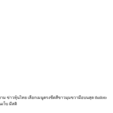
์ยาม ข่าวหุ้นไทย เลือกเมนูตรงขีดสีขาวมุมขวามือบนสุด thailoto
นเว็บ มีสติ