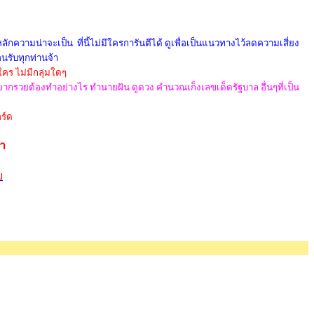
กความน่าจะเป็น ที่นี้ไม่มีใครการันตีได้ ดูเพื่อเป็นแนวทางไว้ลดความเสี่ยง
อนรับทุกท่านจ้า
ใคร ไม่มีกลุ่มใดๆ
 อยากรวยต้องทำอย่างไร ทำนายฝัน ดูดวง คำนวณเก็งเลขเด็ดรัฐบาล อื่นๆที่เป็น
ร์ด
้า
ย