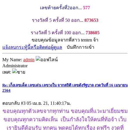
เลขท้ายครั้งที่2ออก
...
577
รางวัลที่ 5 ครั้งที่ 50 ออก
...
873653
รางวัลที่ 5 ครั้งที่ 100 ออก
...
738605
ขอบคุณข้อมูลจากพี่สาว tenten จ้า
แจ้งลบกระทู้นี้หรือติดต่อผู้ดูแล
บันทึกการเข้า
My Name:
admin
Administrator
เพศ:
Re: เก็งเลขเด็ด เลขเด่น เลขวงใน จากสถิติ เลขดังรัฐบาล งวดวันที่ 16 เมษายน
2564
ตอบกลับ #3
05 เม.ย. 21, 11:40:17น.
ขอบคุณทุกตัวเลขจากทุกท่าน ขอบคุณที่แวะมาเยี่ยมชม
ขอบคุณทุกความคิดเห็น เป็นกำลังใจให้คนที่ท้อจ้า เว็บ
เรายินดีต้อนรับ ทุกคน พูดคุยได้ทุกเรื่อง ดูฟรีๆ งวดที่