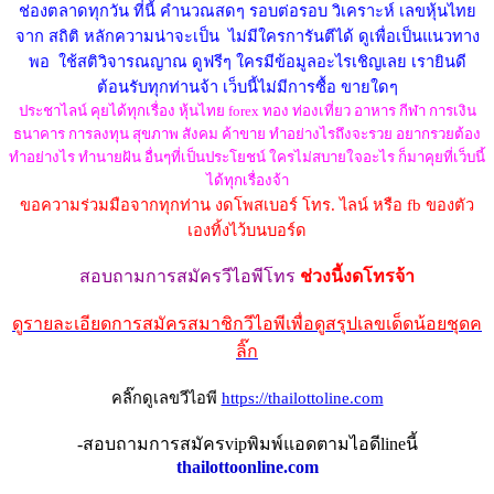
ช่องตลาดทุกวัน ที่นี้ คำนวณสดๆ รอบต่อรอบ วิเคราะห์ เลขหุ้นไทย
จาก สถิติ หลักความน่าจะเป็น ไม่มีใครการันตีได้ ดูเพื่อเป็นแนวทาง
พอ ใช้สติวิจารณญาณ ดูฟรีๆ ใครมีข้อมูลอะไรเชิญเลย เรายินดี
ต้อนรับทุกท่านจ้า เว็บนี้ไม่มีการซื้อ ขายใดๆ
ประชาไลน์ คุยได้ทุกเรื่อง หุ้นไทย forex ทอง ท่องเที่ยว อาหาร กีฬา การเงิน
ธนาคาร การลงทุน สุขภาพ สังคม ค้าขาย ทำอย่างไรถึงจะรวย อยากรวยต้อง
ทำอย่างไร ทำนายฝัน อื่นๆที่เป็นประโยชน์ ใครไม่สบายใจอะไร ก็มาคุยที่เว็บนี้
ได้ทุกเรื่องจ้า
ขอความร่วมมือจากทุกท่าน งดโพสเบอร์ โทร. ไลน์ หรือ fb ของตัว
เองทิ้งไว้บนบอร์ด
สอบถามการสมัครวีไอพีโทร
ช่วงนี้งดโทรจ้า
ดูรายละเอียดการสมัครสมาชิกวีไอพีเพื่อดูสรุปเลขเด็ดน้อยชุดค
ลิ๊ก
คลิ๊กดูเลขวีไอพี
https://thailottoline.com
-สอบถามการสมัครvipพิมพ์แอดตามไอดีlineนี้
thailottoonline.com