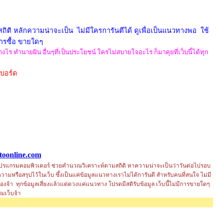
ิติ หลักความน่าจะเป็น ไม่มีใครการันตีได้ ดูเพื่อเป็นแนวทางพอ ใช้
การซื้อ ขายใดๆ
ร ทำนายฝัน อื่นๆที่เป็นประโยชน์ ใครไม่สบายใจอะไร ก็มาคุยที่เว็บนี้ได้ทุก
นบอร์ด
ottoonline.com
ยใช้โปรแกรมคอมพิวเตอร์ ช่วยคำนวณวิเคราะห์ตามสถิติ หาความน่าจะเป็นว่าวันต่อไปรอบ
ามหรือสรุปไว้ในเว็บ ซึ้งเป็นแค่ข้อมูลแนวทางเราไม่ได้การันตี สำหรับคนที่สนใจ ไม่มี
ื่องจ้า ทุกข้อมูลเสี่ยงแล้วแต่ดวงแค่แนวทาง โปรดมีสติรับข้อมูล เว็บนี้ไม่มีการขายใดๆ
มเว็บจ้า