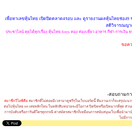
เพื่อหาเลขหุ้นไทย เปิดปิดตลาด4รอบ และ ดูรายงานผลหุ้นไทยช่อง9 ช่
สติวิจารณญาณ 
ประชาไลน์ คุยได้ทุกเรื่อง หุ้นไทย forex ทอง ท่องเที่ยว อาหาร กีฬา การเง
ขอควา
-สอบถามการ
สมาชืกวีไอพีคือ
สมาชิกที่ไม่ค่อยมีเวลามาดูฟรีๆในเว็บบอร์ดนี้ ทีมงานเราก็จะสรุปแ
ต่อไปหุ้นไทย set เลขหลักใหน ในหลักสิบหน่วยจะมีโอกาส ปิดปิดหรือเปิดมากที่สุด ส่วน
การบังคับหรือการันตีใดๆทุกกรณี ค่าสมัครสมาชิกก็เหมือนการสนับสนุนเว็บเพื่อนำมาบำรุง
ไม่มีกา