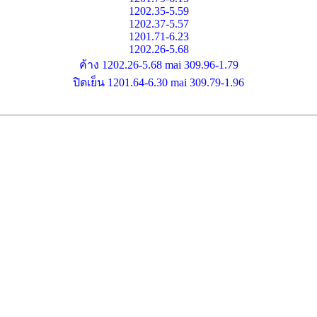
1202.35-5.59
1202.37-5.57
1201.71-6.23
1202.26-5.68
ค้าง 1202.26-5.68 mai 309.96-1.79
ปิดเย็น 1201.64-6.30 mai 309.79-1.96