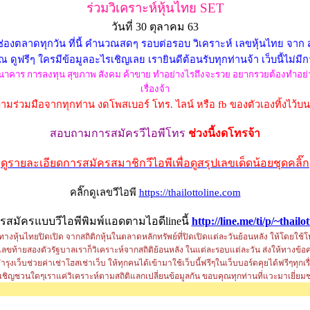
ร่วมวิเคราะห์หุ้นไทย SET
วันที่ 30 ตุลาคม 63
องตลาดทุกวัน ที่นี้ คำนวณสดๆ รอบต่อรอบ วิเคราะห์ เลขหุ้นไทย จาก สถ
ดูฟรีๆ ใครมีข้อมูลอะไรเชิญเลย เรายินดีต้อนรับทุกท่านจ้า เว็บนี้ไม่มี
ิน ธนาคาร การลงทุน สุขภาพ สังคม ค้าขาย ทำอย่างไรถึงจะรวย อยากรวยต้องทำอย่างไ
เรื่องจ้า
มร่วมมือจากทุกท่าน งดโพสเบอร์ โทร. ไลน์ หรือ fb ของตัวเองทิ้งไว้บ
สอบถามการสมัครวีไอพีโทร
ช่วงนี้งดโทรจ้า
ดูรายละเอียดการสมัครสมาชิกวีไอพีเพื่อดูสรุปเลขเด็ดน้อยชุดคลิ๊ก
คลิ๊กดูเลขวีไอพี
https://thailottoline.com
สมัครแบบวีไอพีพิมพ์แอดตามไอดีlineนี้
http://line.me/ti/p/~thail
นวทางหุ้นไทยปิดเปิด จากสถิติกหุ้นในตลาดหลักทรัพย์ที่ปิดเปิดแต่ละวันย้อนหลัง ให้โด
เลขท้ายสองตัวรัฐบาลเราก็วิเคราะห์จากสถิติย้อนหลัง ในแต่ละรอบแต่ละวัน ส่งให้ทางข้อคว
เว็บช่วยค่าเช่าโฮสเช่าเว็บ ให้ทุกคนได้เข้ามาใช้เว็บนี้ฟรีๆในเว็บบอร์ดคุยได้ฟรีๆทุกเร
รเชิญชวนใดๆเราแค่วิเคราะห์ตามสถิติแลกเปลี่ยนข้อมูลกัน ขอบคุณทุกท่านที่แวะมาเยี่ยมช