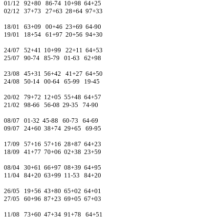
01/12 92+80 86-74 10+98 64+25
02/12 37+73 27+63 28+64 97+33
18/01 63+09 00+46 23+69 64-90
19/01 18+54 61+97 20+56 94+30
24/07 52+41 10+99 22+11 64+53
25/07 90-74 85-79 01-63 62+98
23/08 45+31 56+42 41+27 64+50
24/08 50-14 00-64 65-99 19-45
20/02 79+72 12+05 55+48 64+57
21/02 98-66 56-08 29-35 74-90
08/07 01-32 45-88 60-73 64-69
09/07 24+60 38+74 29+65 69-95
17/09 57+16 57+16 28+87 64+23
18/09 41+77 70+06 02+38 23+59
08/04 30+61 66+97 08+39 64+95
11/04 84+20 63+99 11-53 84+20
26/05 19+56 43+80 65+02 64+01
27/05 60+96 87+23 69+05 67+03
11/08 73+60 47+34 91+78 64+51