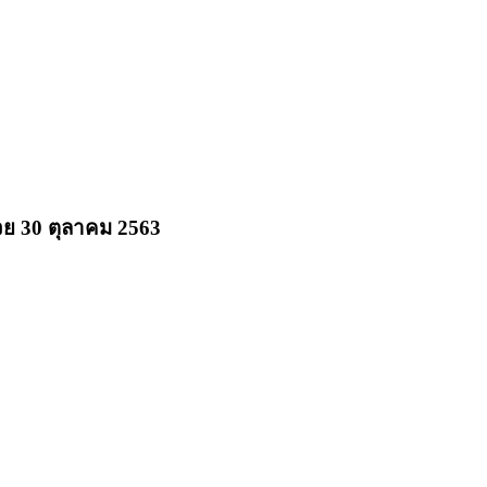
หวย 30 ตุลาคม 2563