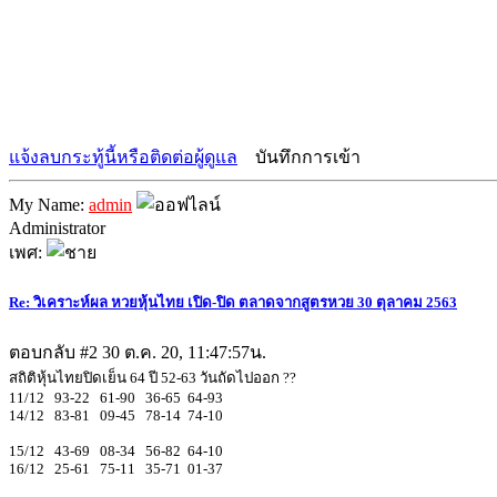
แจ้งลบกระทู้นี้หรือติดต่อผู้ดูแล
บันทึกการเข้า
My Name:
admin
Administrator
เพศ:
Re: วิเคราะห์ผล หวยหุ้นไทย เปิด-ปิด ตลาดจากสูตรหวย 30 ตุลาคม 2563
ตอบกลับ #2
30 ต.ค. 20, 11:47:57น.
สถิติหุ้นไทยปิดเย็น 64 ปี 52-63 วันถัดไปออก ??
11/12 93-22 61-90 36-65 64-93
14/12 83-81 09-45 78-14 74-10
15/12 43-69 08-34 56-82 64-10
16/12 25-61 75-11 35-71 01-37