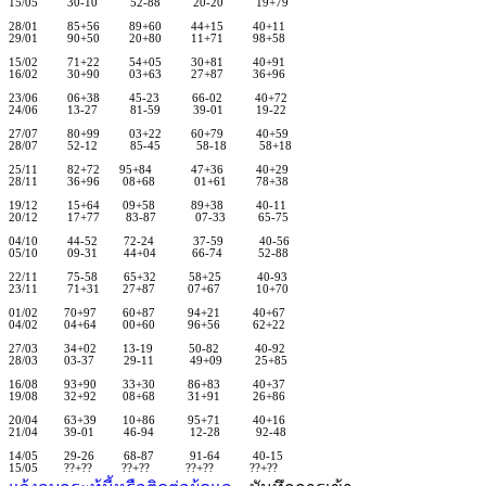
15/05 30-10 52-88 20-20 19+79
28/01 85+56 89+60 44+15 40+11
29/01 90+50 20+80 11+71 98+58
15/02 71+22 54+05 30+81 40+91
16/02 30+90 03+63 27+87 36+96
23/06 06+38 45-23 66-02 40+72
24/06 13-27 81-59 39-01 19-22
27/07 80+99 03+22 60+79 40+59
28/07 52-12 85-45 58-18 58+18
25/11 82+72 95+84 47+36 40+29
28/11 36+96 08+68 01+61 78+38
19/12 15+64 09+58 89+38 40-11
20/12 17+77 83-87 07-33 65-75
04/10 44-52 72-24 37-59 40-56
05/10 09-31 44+04 66-74 52-88
22/11 75-58 65+32 58+25 40-93
23/11 71+31 27+87 07+67 10+70
01/02 70+97 60+87 94+21 40+67
04/02 04+64 00+60 96+56 62+22
27/03 34+02 13-19 50-82 40-92
28/03 03-37 29-11 49+09 25+85
16/08 93+90 33+30 86+83 40+37
19/08 32+92 08+68 31+91 26+86
20/04 63+39 10+86 95+71 40+16
21/04 39-01 46-94 12-28 92-48
14/05 29-26 68-87 91-64 40-15
15/05 ??+?? ??+?? ??+?? ??+??