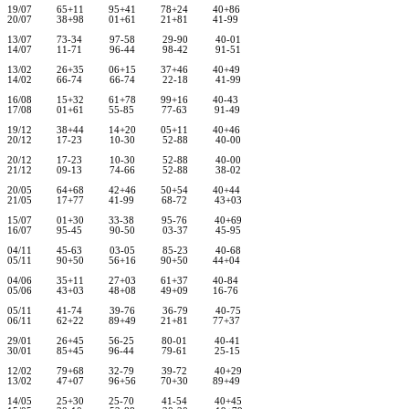
19/07 65+11 95+41 78+24 40+86
20/07 38+98 01+61 21+81 41-99
13/07 73-34 97-58 29-90 40-01
14/07 11-71 96-44 98-42 91-51
13/02 26+35 06+15 37+46 40+49
14/02 66-74 66-74 22-18 41-99
16/08 15+32 61+78 99+16 40-43
17/08 01+61 55-85 77-63 91-49
19/12 38+44 14+20 05+11 40+46
20/12 17-23 10-30 52-88 40-00
20/12 17-23 10-30 52-88 40-00
21/12 09-13 74-66 52-88 38-02
20/05 64+68 42+46 50+54 40+44
21/05 17+77 41-99 68-72 43+03
15/07 01+30 33-38 95-76 40+69
16/07 95-45 90-50 03-37 45-95
04/11 45-63 03-05 85-23 40-68
05/11 90+50 56+16 90+50 44+04
04/06 35+11 27+03 61+37 40-84
05/06 43+03 48+08 49+09 16-76
05/11 41-74 39-76 36-79 40-75
06/11 62+22 89+49 21+81 77+37
29/01 26+45 56-25 80-01 40-41
30/01 85+45 96-44 79-61 25-15
12/02 79+68 32-79 39-72 40+29
13/02 47+07 96+56 70+30 89+49
14/05 25+30 25-70 41-54 40+45