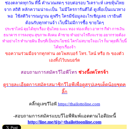
ช่องตลาดทุกวัน ที่นี้ คำนวณสดๆ รอบต่อรอบ วิเคราะห์ เลขหุ้นไทย
จาก สถิติ หลักความน่าจะเป็น ไม่มีใครการันตีได้ ดูเพื่อเป็นแนวทาง
พอ ใช้สติวิจารณญาณ ดูฟรีๆ ใครมีข้อมูลอะไรเชิญเลย เรายินดี
ต้อนรับทุกท่านจ้า เว็บนี้ไม่มีการซื้อ ขายใดๆ
ประชาไลน์ คุยได้ทุกเรื่อง หุ้นไทย forex ทอง ท่องเที่ยว อาหาร กีฬา การเงิน
ธนาคาร การลงทุน สุขภาพ สังคม ค้าขาย ทำอย่างไรถึงจะรวย อยากรวยต้อง
ทำอย่างไร ทำนายฝัน อื่นๆที่เป็นประโยชน์ ใครไม่สบายใจอะไร ก็มาคุยที่เว็บนี้
ได้ทุกเรื่องจ้า
ขอความร่วมมือจากทุกท่าน งดโพสเบอร์ โทร. ไลน์ หรือ fb ของตัว
เองทิ้งไว้บนบอร์ด
สอบถามการสมัครวีไอพีโทร
ช่วงนี้งดโทรจ้า
ดูรายละเอียดการสมัครสมาชิกวีไอพีเพื่อดูสรุปเลขเด็ดน้อยชุดค
ลิ๊ก
คลิ๊กดูเลขวีไอพี
https://thailottoline.com
-สอบถามการสมัครแบบวีไอพีพิมพ์แอดตามไอดีlineนี้
http://line.me/ti/p/~thailottoonline.com