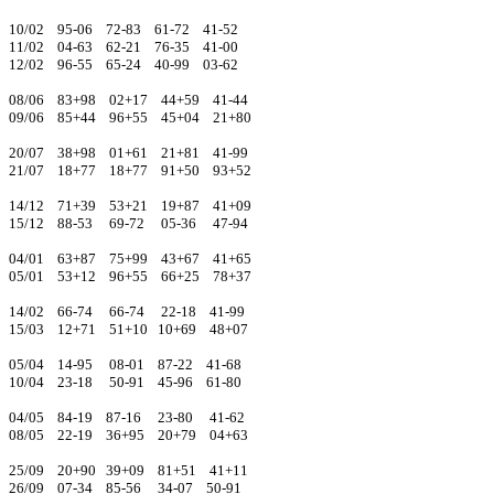
10/02 95-06 72-83 61-72 41-52
11/02 04-63 62-21 76-35 41-00
12/02 96-55 65-24 40-99 03-62
08/06 83+98 02+17 44+59 41-44
09/06 85+44 96+55 45+04 21+80
20/07 38+98 01+61 21+81 41-99
21/07 18+77 18+77 91+50 93+52
14/12 71+39 53+21 19+87 41+09
15/12 88-53 69-72 05-36 47-94
04/01 63+87 75+99 43+67 41+65
05/01 53+12 96+55 66+25 78+37
14/02 66-74 66-74 22-18 41-99
15/03 12+71 51+10 10+69 48+07
05/04 14-95 08-01 87-22 41-68
10/04 23-18 50-91 45-96 61-80
04/05 84-19 87-16 23-80 41-62
08/05 22-19 36+95 20+79 04+63
25/09 20+90 39+09 81+51 41+11
26/09 07-34 85-56 34-07 50-91