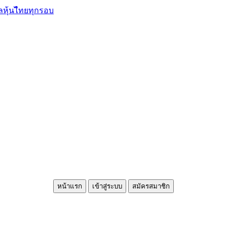
ลหุ้นไืทยทุกรอบ
หน้าแรก
เข้าสู่ระบบ
สมัครสมาชิก