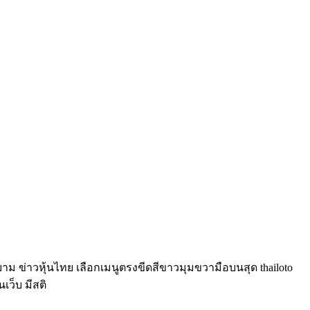
์ยาม ข่าวหุ้นไทย เลือกเมนูตรงขีดสีขาวมุมขวามือบนสุด thailoto
นเว็บ มีสติ