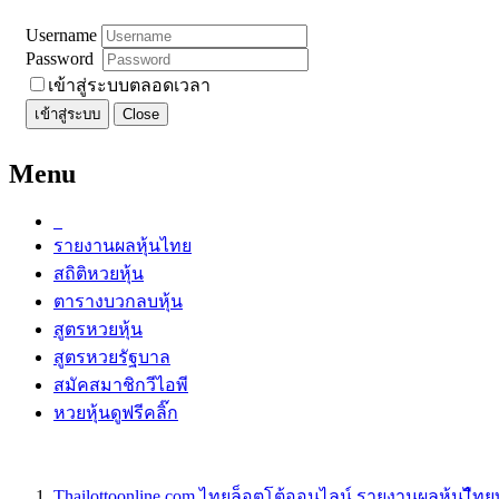
Username
Password
เข้าสู่ระบบตลอดเวลา
เข้าสู่ระบบ
Close
Menu
รายงานผลหุ้นไทย
สถิติหวยหุ้น
ตารางบวกลบหุ้น
สูตรหวยหุ้น
สูตรหวยรัฐบาล
สมัคสมาชิกวีไอพี
หวยหุ้นดูฟรีคลิ๊ก
Thailottoonline.com ไทยล็อตโต้ออนไลน์ รายงานผลหุ้นไืท