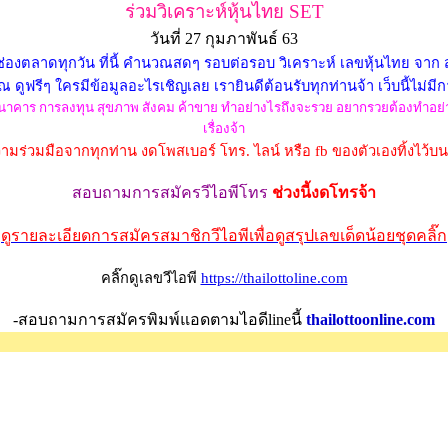
ร่วมวิเคราะห์หุ้นไทย SET
วันที่ 27 กุมภาพันธ์ 63
องตลาดทุกวัน ที่นี้ คำนวณสดๆ รอบต่อรอบ วิเคราะห์ เลขหุ้นไทย จาก สถ
ดูฟรีๆ ใครมีข้อมูลอะไรเชิญเลย เรายินดีต้อนรับทุกท่านจ้า เว็บนี้ไม่มี
ิน ธนาคาร การลงทุน สุขภาพ สังคม ค้าขาย ทำอย่างไรถึงจะรวย อยากรวยต้องทำอย่างไ
เรื่องจ้า
มร่วมมือจากทุกท่าน งดโพสเบอร์ โทร. ไลน์ หรือ fb ของตัวเองทิ้งไว้บ
สอบถามการสมัครวีไอพีโทร
ช่วงนี้งดโทรจ้า
ดูรายละเอียดการสมัครสมาชิกวีไอพีเพื่อดูสรุปเลขเด็ดน้อยชุดคลิ๊ก
คลิ๊กดูเลขวีไอพี
https://thailottoline.com
-สอบถามการสมัครพิมพ์แอดตามไอดีlineนี้
thailottoonline.com