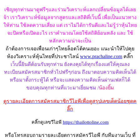
เชิญทุกท่านมาดูฟรีๆและร่วมวิเคราะห์แลกเปลี่ยนข้อมูลได้เลย
จ้า เราวิเคราะห์ข้อมูลจากสูตรและสถิติที่เว็บนี้ เพื่อเป็นแนวทาง
ให้ท่าน ใช้ลดความเสี่ยง แต่ เราไม่ได้การันตีและไม่รู้ว่าหุ้นไทย
จะปิดหรือเปิดอะไร เราคำนวณโดยใช้สถิติย้อนหลัง และ ใช้
หลักความน่าจะเป็น
ถ้าต้องการเจอเพื่อนเก่าๆไทยล็อตโต้คนเยอะ แนะนำให้ไปคุย
ห้องวิเคราะห์หุ้นไทยที่ประชาไลน์
www.prachaline.com
คลิ๊ก
เว็บนี้ยินดีต้อนรับทุกท่าน ยังคงคุยได้ทุกเรื่องแต่ให้คุณลง
ทะเบียนสมัครสมาชิกทั่วไปฟรีๆก่อน ถึงมาตอบความคิดเห็นได้
หรือมาตั้งกระทู้ได้ หรือจะแสดงความคิดเห็นผ่านเฟสก็ได้
ขอบคุณทุกท่านที่แวะมาเยี่ยมชม /
น้องยิ้ม
ดูรายละเอียดการสมัครสมาชิกวีไอพีเพื่อดูสรุปเลขเด็ดน้อยชุดค
ลิ๊ก
คลิ๊กดูเลขวีไอพี
https://thailottoline.com
หรือโทรสอบถามรายละเอียดการสมัครวีไอพี กับทีมงานเว็บ ที่