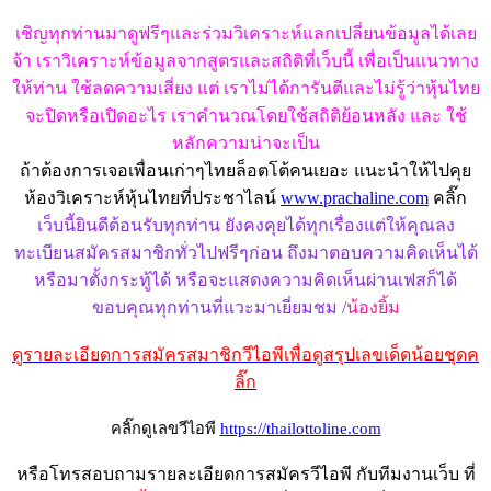
เชิญทุกท่านมาดูฟรีๆและร่วมวิเคราะห์แลกเปลี่ยนข้อมูลได้เลย
จ้า เราวิเคราะห์ข้อมูลจากสูตรและสถิติที่เว็บนี้ เพื่อเป็นแนวทาง
ให้ท่าน ใช้ลดความเสี่ยง แต่ เราไม่ได้การันตีและไม่รู้ว่าหุ้นไทย
จะปิดหรือเปิดอะไร เราคำนวณโดยใช้สถิติย้อนหลัง และ ใช้
หลักความน่าจะเป็น
ถ้าต้องการเจอเพื่อนเก่าๆไทยล็อตโต้คนเยอะ แนะนำให้ไปคุย
ห้องวิเคราะห์หุ้นไทยที่ประชาไลน์
www.prachaline.com
คลิ๊ก
เว็บนี้ยินดีต้อนรับทุกท่าน ยังคงคุยได้ทุกเรื่องแต่ให้คุณลง
ทะเบียนสมัครสมาชิกทั่วไปฟรีๆก่อน ถึงมาตอบความคิดเห็นได้
หรือมาตั้งกระทู้ได้ หรือจะแสดงความคิดเห็นผ่านเฟสก็ได้
ขอบคุณทุกท่านที่แวะมาเยี่ยมชม /
น้องยิ้ม
ดูรายละเอียดการสมัครสมาชิกวีไอพีเพื่อดูสรุปเลขเด็ดน้อยชุดค
ลิ๊ก
คลิ๊กดูเลขวีไอพี
https://thailottoline.com
หรือโทรสอบถามรายละเอียดการสมัครวีไอพี กับทีมงานเว็บ ที่