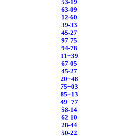
53-19
63-09
12-60
39-33
45-27
97-75
94-78
11+39
67-05
45-27
20+48
75+03
85+13
49+77
58-14
62-10
28-44
50-22