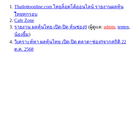
Thailottoonline.com ไทยล็อตโต้ออนไลน์ รายงานผลหุ้น
ไืทยทุกรอบ
Cafe Zone
รายงาน ผลหุ้นไทย เปิด-ปิด หุ้นช่อง9
(ผู้ดูแล:
admin
,
tenten
,
น้องยิ้ม
)
วิเคราะห์หา ผลหุ้นไทย เปิด-ปิด ตลาด+ช่อง9จากสถิติ 22
ต.ค. 2568