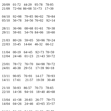
20/09 01-72 44-29 95-78 78-95
21/09 72+94 86+08 51+73 17+39
04/10 92+98 79+85 96+02 78+84
05/10 56+78 34+56 76+02 92+14
28/11 36+96 08+68 01+61 78+38
29/11 59+81 54+76 84+06 18+60
21/03 80+26 59+05 50+96 78+24
22/03 33-45 14-64 46-32 66-12
11/04 00-19 64+45 92+73 78+59
12/04 24+46 01+23 21+43 50+72
23/01 78+72 76+70 04+98 78+72
24/01 40-38 29+51 17+39 96+18
13/11 90-95 76+91 14-17 78+93
14/11 17-61 21-57 19-59 30-48
21/10 50-93 86-57 70-73 78-65
22/10 14+36 94+16 18+40 46+68
13/04 41+38 20-83 26-77 78+75
14/04 04+26 24+46 43+65 35+57