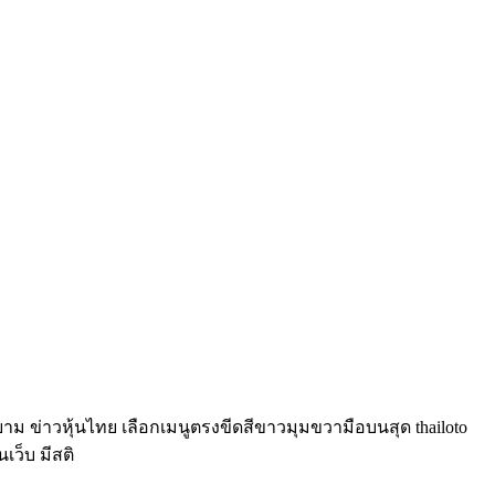
์ยาม ข่าวหุ้นไทย เลือกเมนูตรงขีดสีขาวมุมขวามือบนสุด thailoto
นเว็บ มีสติ