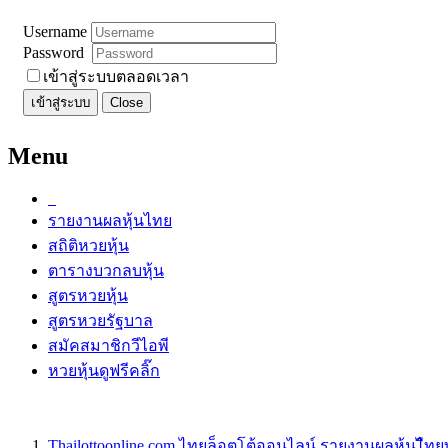
Username
Password
เข้าสู่ระบบตลอดเวลา
เข้าสู่ระบบ
Close
Menu
รายงานผลหุ้นไทย
สถิติหวยหุ้น
ตารางบวกลบหุ้น
สูตรหวยหุ้น
สูตรหวยรัฐบาล
สมัคสมาชิกวีไอพี
หวยหุ้นดูฟรีคลิ๊ก
Thailottoonline.com ไทยล็อตโต้ออนไลน์ รายงานผลหุ้นไืท