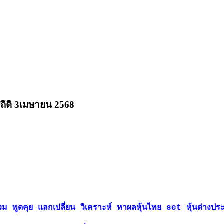
สถิติ 3เมษายน 2568
่านร่วม พูดคุย แลกเปลี่ยน วิเคราะห์ หาผลหุ้นไทย set หุ้นต่างป