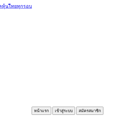
ลหุ้นไืทยทุกรอบ
หน้าแรก
เข้าสู่ระบบ
สมัครสมาชิก