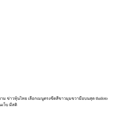
์ยาม ข่าวหุ้นไทย เลือกเมนูตรงขีดสีขาวมุมขวามือบนสุด thailoto
นเว็บ มีสติ