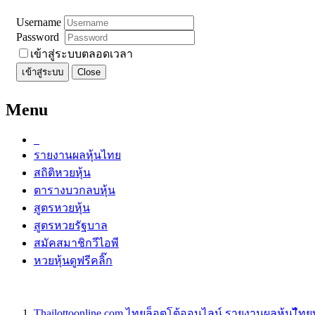
Username
Password
เข้าสู่ระบบตลอดเวลา
เข้าสู่ระบบ
Close
Menu
รายงานผลหุ้นไทย
สถิติหวยหุ้น
ตารางบวกลบหุ้น
สูตรหวยหุ้น
สูตรหวยรัฐบาล
สมัคสมาชิกวีไอพี
หวยหุ้นดูฟรีคลิ๊ก
Thailottoonline.com ไทยล็อตโต้ออนไลน์ รายงานผลหุ้นไืท