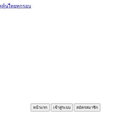
ลหุ้นไืทยทุกรอบ
หน้าแรก
เข้าสู่ระบบ
สมัครสมาชิก