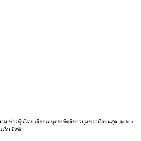
์ยาม ข่าวหุ้นไทย เลือกเมนูตรงขีดสีขาวมุมขวามือบนสุด thailoto
นเว็บ มีสติ