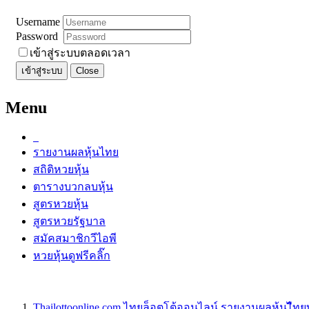
Username
Password
เข้าสู่ระบบตลอดเวลา
เข้าสู่ระบบ
Close
Menu
รายงานผลหุ้นไทย
สถิติหวยหุ้น
ตารางบวกลบหุ้น
สูตรหวยหุ้น
สูตรหวยรัฐบาล
สมัคสมาชิกวีไอพี
หวยหุ้นดูฟรีคลิ๊ก
Thailottoonline.com ไทยล็อตโต้ออนไลน์ รายงานผลหุ้นไืท