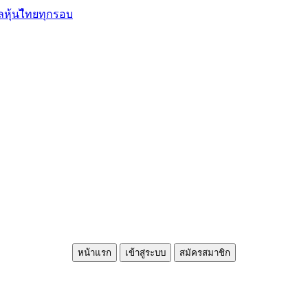
ลหุ้นไืทยทุกรอบ
หน้าแรก
เข้าสู่ระบบ
สมัครสมาชิก