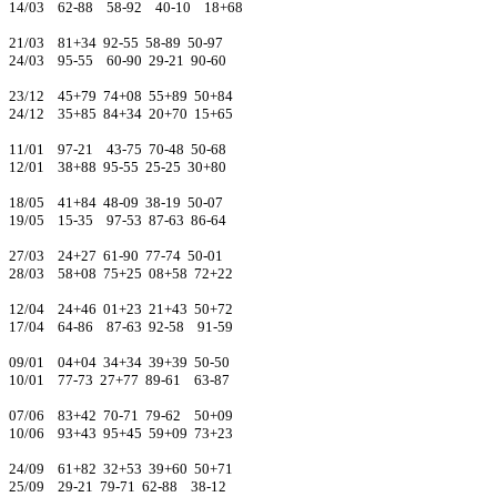
14/03 62-88 58-92 40-10 18+68
21/03 81+34 92-55 58-89 50-97
24/03 95-55 60-90 29-21 90-60
23/12 45+79 74+08 55+89 50+84
24/12 35+85 84+34 20+70 15+65
11/01 97-21 43-75 70-48 50-68
12/01 38+88 95-55 25-25 30+80
18/05 41+84 48-09 38-19 50-07
19/05 15-35 97-53 87-63 86-64
27/03 24+27 61-90 77-74 50-01
28/03 58+08 75+25 08+58 72+22
12/04 24+46 01+23 21+43 50+72
17/04 64-86 87-63 92-58 91-59
09/01 04+04 34+34 39+39 50-50
10/01 77-73 27+77 89-61 63-87
07/06 83+42 70-71 79-62 50+09
10/06 93+43 95+45 59+09 73+23
24/09 61+82 32+53 39+60 50+71
25/09 29-21 79-71 62-88 38-12