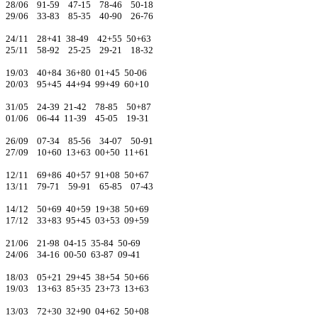
28/06 91-59 47-15 78-46 50-18
29/06 33-83 85-35 40-90 26-76
24/11 28+41 38-49 42+55 50+63
25/11 58-92 25-25 29-21 18-32
19/03 40+84 36+80 01+45 50-06
20/03 95+45 44+94 99+49 60+10
31/05 24-39 21-42 78-85 50+87
01/06 06-44 11-39 45-05 19-31
26/09 07-34 85-56 34-07 50-91
27/09 10+60 13+63 00+50 11+61
12/11 69+86 40+57 91+08 50+67
13/11 79-71 59-91 65-85 07-43
14/12 50+69 40+59 19+38 50+69
17/12 33+83 95+45 03+53 09+59
21/06 21-98 04-15 35-84 50-69
24/06 34-16 00-50 63-87 09-41
18/03 05+21 29+45 38+54 50+66
19/03 13+63 85+35 23+73 13+63
13/03 72+30 32+90 04+62 50+08