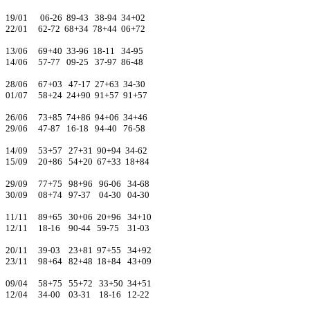
19/01 06-26 89-43 38-94 34+02
22/01 62-72 68+34 78+44 06+72
13/06 69+40 33-96 18-11 34-95
14/06 57-77 09-25 37-97 86-48
28/06 67+03 47-17 27+63 34-30
01/07 58+24 24+90 91+57 91+57
26/06 73+85 74+86 94+06 34+46
29/06 47-87 16-18 94-40 76-58
14/09 53+57 27+31 90+94 34-62
15/09 20+86 54+20 67+33 18+84
29/09 77+75 98+96 96-06 34-68
30/09 08+74 97-37 04-30 04-30
11/11 89+65 30+06 20+96 34+10
12/11 18-16 90-44 59-75 31-03
20/11 39-03 23+81 97+55 34+92
23/11 98+64 82+48 18+84 43+09
09/04 58+75 55+72 33+50 34+51
12/04 34-00 03-31 18-16 12-22