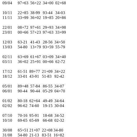
09/04 97+63 56+22 34+00 02+68
10/11 22+85 38-99 93-44 34-03
11/11 33+99 36+02 19+85 20+86
22/01 08+72 97+61 29+93 34+98
23/01 00+66 57+23 97+63 33+99
12/03 63-21 41-43 28-56 34+50
13/03 54-80 13+79 93+59 55-79
02/11 63+69 61+67 03+09 34+40
03/11 36+02 25+91 00+66 62-72
17/12 61-51 89+77 21+09 34+22
18/12 33-01 43-91 51-83 92-42
05/01 89+48 57-84 86-55 34-07
06/01 90-44 90-44 05-29 04+70
01/02 80-18 62+64 49-49 34-64
02/02 96-62 74-60 19-15 30-04
07/10 70-16 95-91 18-68 34-52
10/10 69-65 65-69 66-68 02-32
30/08 65+51 21+07 22+08 34-80
31/08 54-80 21-13 83-51 16+82