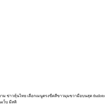
์ยาม ข่าวหุ้นไทย เลือกเมนูตรงขีดสีขาวมุมขวามือบนสุด thailoto
นเว็บ มีสติ