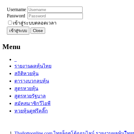
Username
Password
เข้าสู่ระบบตลอดเวลา
เข้าสู่ระบบ
Close
Menu
รายงานผลหุ้นไทย
สถิติหวยหุ้น
ตารางบวกลบหุ้น
สูตรหวยหุ้น
สูตรหวยรัฐบาล
สมัคสมาชิกวีไอพี
หวยหุ้นดูฟรีคลิ๊ก
Thailottoonline.com ไทยล็อตโต้ออนไลน์ รายงานผลหุ้นไืท