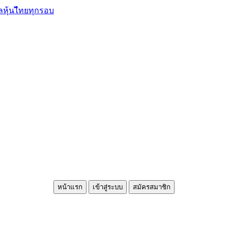
ลหุ้นไืทยทุกรอบ
หน้าแรก
เข้าสู่ระบบ
สมัครสมาชิก