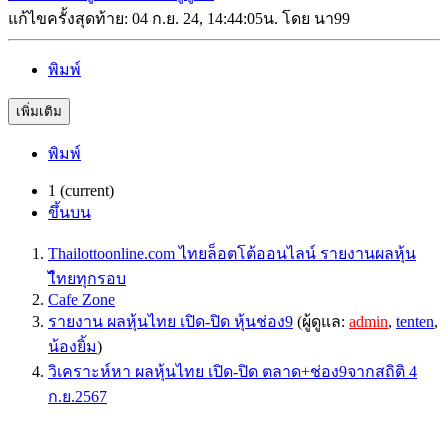
แก้ไขครั้งสุดท้าย: 04 ก.ย. 24, 14:44:05น. โดย นา99
พิมพ์
เพิ่มเติม
พิมพ์
1
(current)
ขึ้นบน
Thailottoonline.com ไทยล็อตโต้ออนไลน์ รายงานผลหุ้น
ไืทยทุกรอบ
Cafe Zone
รายงาน ผลหุ้นไทย เปิด-ปิด หุ้นช่อง9
(ผู้ดูแล:
admin
,
tenten
,
น้องยิ้ม
)
วิเคราะห์หา ผลหุ้นไทย เปิด-ปิด ตลาด+ช่อง9จากสถิติ 4
ก.ย.2567