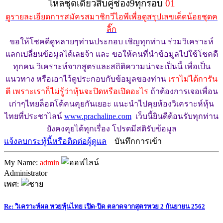
ไหลชุดเดียวสิบคู่ช่อง9ทุกรอบ
01
ดูรายละเอียดการสมัครสมาชิกวีไอพีเพื่อดูสรุปเลขเด็ดน้อยชุดค
ลิ๊ก
ขอให้โชคดีดูหลายๆท่านประกอบ เชิญทุกท่าน ร่วมวิเคราะห์
แลกเปลี่ยนข้อมูลได้เลยจ้า และ ขอให้คนที่นำข้อมูลไปใช้โชคดี
ทุกคน วิเคราะห์จากสูตรและสถิติความน่าจะเป็นนี้ เพื่อเป็น
แนวทาง หรือเอาไว้ดูประกอบกับข้อมูลของท่าน
เราไม่ได้การัน
ตี เพราะเราก็ไม่รู้ว่าหุ้นจะปิดหรือเปิดอะไร
ถ้าต้องการเจอเพื่อน
เก่าๆไทยล็อตโต้คนคุยกันเยอะ แนะนำไปคุยห้องวิเคราะห์หุ้น
ไทยที่ประชาไลน์
www.prachaline.com
เว็บนี้ยินดีต้อนรับทุกท่าน
ยังคงคุยได้ทุกเรื่อง โปรดมีสติรับข้อมูล
แจ้งลบกระทู้นี้หรือติดต่อผู้ดูแล
บันทึกการเข้า
My Name:
admin
Administrator
เพศ:
Re: วิเคราะห์ผล หวยหุ้นไทย เปิด-ปิด ตลาดจากสูตรหวย 2 กันยายน 2562