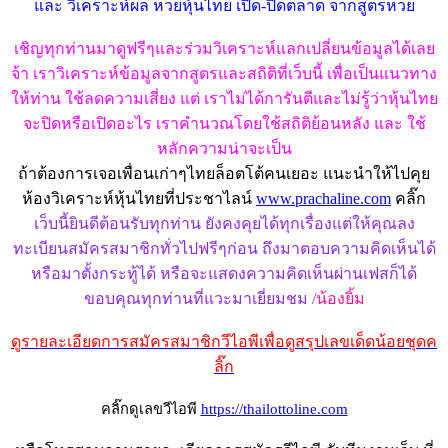
และ วิเคราะห์ผล หวยหุ้นไทย เปิด-ปิดตลาด จากสูตรหวย
เชิญทุกท่านมาดูฟรีๆและร่วมวิเคราะห์แลกเปลี่ยนข้อมูลได้เลย
จ้า เราวิเคราะห์ข้อมูลจากสูตรและสถิติที่เว็บนี้ เพื่อเป็นแนวทาง
ให้ท่าน ใช้ลดความเสี่ยง แต่ เราไม่ได้การันตีและไม่รู้ว่าหุ้นไทย
จะปิดหรือเปิดอะไร เราคำนวณโดยใช้สถิติย้อนหลัง และ ใช้
หลักความน่าจะเป็น
ถ้าต้องการเจอเพื่อนเก่าๆไทยล็อตโต้คนเยอะ แนะนำให้ไปคุย
ห้องวิเคราะห์หุ้นไทยที่ประชาไลน์
www.prachaline.com
คลิ๊ก
เว็บนี้ยินดีต้อนรับทุกท่าน ยังคงคุยได้ทุกเรื่องแต่ให้คุณลง
ทะเบียนสมัครสมาชิกทั่วไปฟรีๆก่อน ถึงมาตอบความคิดเห็นได้
หรือมาตั้งกระทู้ได้ หรือจะแสดงความคิดเห็นผ่านเฟสก็ได้
ขอบคุณทุกท่านที่แวะมาเยี่ยมชม /
น้องยิ้ม
ดูรายละเอียดการสมัครสมาชิกวีไอพีเพื่อดูสรุปเลขเด็ดน้อยชุดค
ลิ๊ก
คลิ๊กดูเลขวีไอพี
https://thailottoline.com