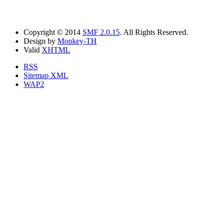
Copyright © 2014
SMF 2.0.15
. All Rights Reserved.
Design by
Monkey-TH
Valid
XHTML
RSS
Sitemap XML
WAP2