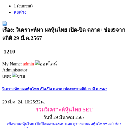
1
(current)
ลงล่าง
เรื่อง: วิเคราะห์หา ผลหุ้นไทย เปิด-ปิด ตลาด+ช่อง9จาก
สถิติ 29 มี.ค.2567
1210
My Name:
admin
Administrator
เพศ:
วิเคราะห์หา ผลหุ้นไทย เปิด-ปิด ตลาด+ช่อง9จากสถิติ 29 มี.ค.2567
29 มี.ค. 24, 10:25:32น.
ร่วมวิเคราะห์หุ้นไทย SET
วันที่ 29 มีนาคม 2567
เพื่อหาผลหุ้นไทย เปิดปิดตลาด4รอบ และ ดูรายงานผลหุ้นไทยช่อง9 ช่อง