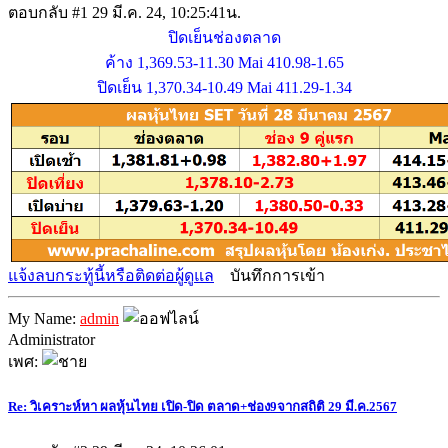
ตอบกลับ #1
29 มี.ค. 24, 10:25:41น.
ปิดเย็นช่องตลาด
ค้าง 1,369.53-11.30 Mai 410.98-1.65
ปิดเย็น 1,370.34-10.49 Mai 411.29-1.34
แจ้งลบกระทู้นี้หรือติดต่อผู้ดูแล
บันทึกการเข้า
My Name:
admin
Administrator
เพศ:
Re: วิเคราะห์หา ผลหุ้นไทย เปิด-ปิด ตลาด+ช่อง9จากสถิติ 29 มี.ค.2567