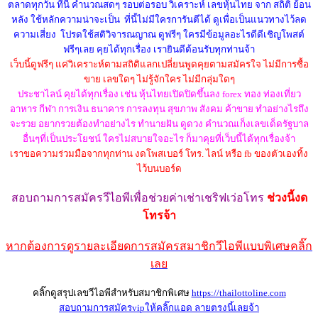
ตลาดทุกวัน ที่นี้ คำนวณสดๆ รอบต่อรอบ วิเคราะห์ เลขหุ้นไทย จาก สถิติ ย้อน
หลัง ใช้หลักความน่าจะเป็น ที่นี้ไม่มีใครการันตีได้ ดูเพื่อเป็นแนวทางไว้ลด
ความเสี่ยง โปรดใช้สติวิจารณญาณ ดูฟรีๆ ใครมีข้อมูลอะไรดีดีเชิญโพสต์
ฟรีๆเลย คุยได้ทุกเรื่อง เรายินดีต้อนรับทุกท่านจ้า
เว็บนี้ดูฟรีๆ แค่วิเคราะห์ตามสถิติแลกเปลี่ยนพูดคุยตามสมัครใจ ไม่มีการซื้อ
ขาย เลขใดๆ ไม่รู้จักใคร ไม่มีกลุ่มใดๆ
ประชาไลน์ คุยได้ทุกเรื่อง เช่น หุ้นไทยเปิดปิดขึ้นลง forex ทอง ท่องเที่ยว
อาหาร กีฬา การเงิน ธนาคาร การลงทุน สุขภาพ สังคม ค้าขาย ทำอย่างไรถึง
จะรวย อยากรวยต้องทำอย่างไร ทำนายฝัน ดูดวง คำนวณเก็งเลขเด็ดรัฐบาล
อื่นๆที่เป็นประโยชน์ ใครไม่สบายใจอะไร ก็มาคุยที่เว็บนี้ได้ทุกเรื่องจ้า
เราขอความร่วมมือจากทุกท่าน งดโพสเบอร์ โทร. ไลน์ หรือ fb ของตัวเองทิ้ง
ไว้บนบอร์ด
สอบถามการสมัครวีไอพี
เพื่อช่วยค่าเช่าเชริฟเว่อ
โทร
ช่วงนี้งด
โทรจ้า
หากต้องการดูรายละเอียดการสมัครสมาชิกวีไอพีแบบพิเศษคลิ๊ก
เลย
คลิ๊กดูสรุปเลขวีไอพีสำหรับสมาชิกพิเศษ
https://thailottoline.com
สอบถามการสมัครvipให้คลิ๊กแอด ลายตรงนี้เลยจ้า