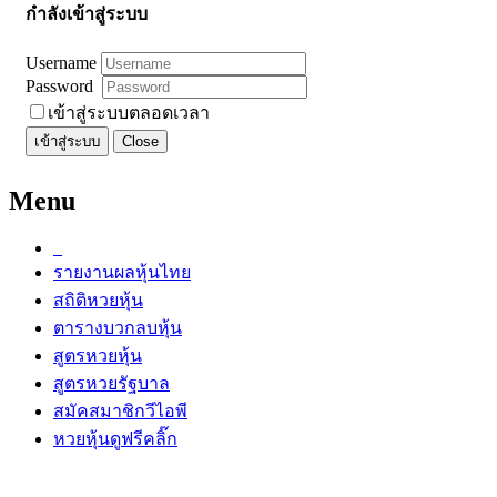
กำลังเข้าสู่ระบบ
Username
Password
เข้าสู่ระบบตลอดเวลา
เข้าสู่ระบบ
Close
Menu
รายงานผลหุ้นไทย
สถิติหวยหุ้น
ตารางบวกลบหุ้น
สูตรหวยหุ้น
สูตรหวยรัฐบาล
สมัคสมาชิกวีไอพี
หวยหุ้นดูฟรีคลิ๊ก