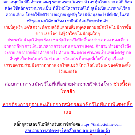
ตลาดทุกวัน ที่นี้ คำนวณสดๆ รอบต่อรอบ วิเคราะห์ เลขหุ้นไทย จาก สถิติ ย้อน
หลัง ใช้หลักความน่าจะเป็น ที่นี้ไม่มีใครการันตีได้ ดูเพื่อเป็นแนวทางไว้ลด
ความเสี่ยง โปรดใช้สติวิจารณญาณ ดูฟรีๆ ใครมีข้อมูลอะไรดีดีเชิญโพสต์
ฟรีๆเลย คุยได้ทุกเรื่อง เรายินดีต้อนรับทุกท่านจ้า
เว็บนี้ดูฟรีๆ แค่วิเคราะห์ตามสถิติแลกเปลี่ยนพูดคุยตามสมัครใจ ไม่มีการซื้อ
ขาย เลขใดๆ ไม่รู้จักใคร ไม่มีกลุ่มใดๆ
ประชาไลน์ คุยได้ทุกเรื่อง เช่น หุ้นไทยเปิดปิดขึ้นลง forex ทอง ท่องเที่ยว
อาหาร กีฬา การเงิน ธนาคาร การลงทุน สุขภาพ สังคม ค้าขาย ทำอย่างไรถึง
จะรวย อยากรวยต้องทำอย่างไร ทำนายฝัน ดูดวง คำนวณเก็งเลขเด็ดรัฐบาล
อื่นๆที่เป็นประโยชน์ ใครไม่สบายใจอะไร ก็มาคุยที่เว็บนี้ได้ทุกเรื่องจ้า
เราขอความร่วมมือจากทุกท่าน งดโพสเบอร์ โทร. ไลน์ หรือ fb ของตัวเองทิ้ง
ไว้บนบอร์ด
สอบถามการสมัครวีไอพี
เพื่อช่วยค่าเช่าเชริฟเว่อ
โทร
ช่วงนี้งด
โทรจ้า
หากต้องการดูรายละเอียดการสมัครสมาชิกวีไอพีแบบพิเศษคลิ๊ก
เลย
คลิ๊กดูสรุปเลขวีไอพีสำหรับสมาชิกพิเศษ
https://thailottoline.com
สอบถามการสมัครvipให้คลิ๊กแอด ลายตรงนี้เลยจ้า