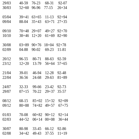
29/03 40-59 76-23 68-31 92-07
30/03 52+60 96-96 77-15 26+34
05/04 39+41 63+65 11-13 92+94
09/04 88-04 35+43 63+71 27+35
09/10 70+48 29+07 49+27 92+70
10/10 38+46 12+20 61+69 82+90
30/08 03+89 90+76 18+04 92+78
02/09 04-88 90-02 69-23 11-81
20/12 96-55 80-71 88-63 92-59
23/12 12+20 13-79 56+64 57+65
21/04 39-01 46-94 12-28 92-48
22/04 36-56 24-68 29-63 81+89
24/07 32-33 99-66 23-42 92-73
29/07 07+15 70-22 29+37 35-57
08/12 68-15 85+02 15+32 92+09
09/12 80+88 74+82 49+57 67+75
01/03 70-08 60+82 90+12 92+14
02/03 44+52 06+14 00+08 36+44
30/07 80-98 33-45 66-12 92-86
02/08 34+42 49-43 37-55 11+19