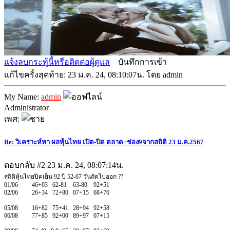
แจ้งลบกระทู้นี้หรือติดต่อผู้ดูแล
บันทึกการเข้า
แก้ไขครั้งสุดท้าย: 23 ม.ค. 24, 08:10:07น. โดย admin
My Name:
admin
Administrator
เพศ:
Re: วิเคราะห์หา ผลหุ้นไทย เปิด-ปิด ตลาด+ช่อง9จากสถิติ 23 ม.ค.2567
ตอบกลับ #2
23 ม.ค. 24, 08:07:14น.
สถิติหุ้นไทยปิดเย็น 92 ปี 52-67 วันถัดไปออก ??
01/06 46+03 62-81 63-80 92+51
02/06 26+34 72+80 07+15 68+76
05/08 16+82 75+41 28+94 92+58
06/08 77+85 92+00 89+97 07+15