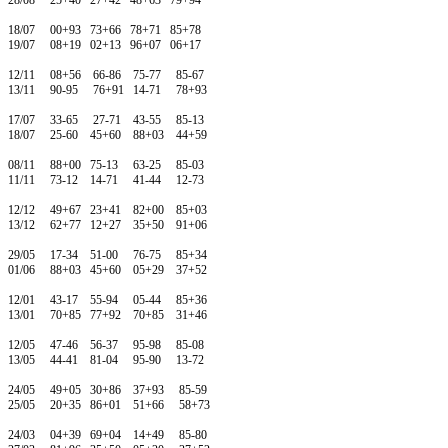
28/08 25+40 27+42 48+63 79+94
18/07 00+93 73+66 78+71 85+78
19/07 08+19 02+13 96+07 06+17
12/11 08+56 66-86 75-77 85-67
13/11 90-95 76+91 14-71 78+93
17/07 33-65 27-71 43-55 85-13
18/07 25-60 45+60 88+03 44+59
08/11 88+00 75-13 63-25 85-03
11/11 73-12 14-71 41-44 12-73
12/12 49+67 23+41 82+00 85+03
13/12 62+77 12+27 35+50 91+06
29/05 17-34 51-00 76-75 85+34
01/06 88+03 45+60 05+29 37+52
12/01 43-17 55-94 05-44 85+36
13/01 70+85 77+92 70+85 31+46
12/05 47-46 56-37 95-98 85-08
13/05 44-41 81-04 95-90 13-72
24/05 49+05 30+86 37+93 85-59
25/05 20+35 86+01 51+66 58+73
24/03 04+39 69+04 14+49 85-80