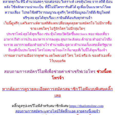
ตลาดทุกวัน ที่นี้ คำนวณสดๆ รอบต่อรอบ วิเคราะห์ เลขหุ้นไทย จาก สถิติ ย้อน
หลัง ใช้หลักความน่าจะเป็น ที่นี้ไม่มีใครการันตีได้ ดูเพื่อเป็นแนวทางไว้ลด
ความเสี่ยง โปรดใช้สติวิจารณญาณ ดูฟรีๆ ใครมีข้อมูลอะไรดีดีเชิญโพสต์
ฟรีๆเลย คุยได้ทุกเรื่อง เรายินดีต้อนรับทุกท่านจ้า
เว็บนี้ดูฟรีๆ แค่วิเคราะห์ตามสถิติแลกเปลี่ยนพูดคุยตามสมัครใจ ไม่มีการซื้อ
ขาย เลขใดๆ ไม่รู้จักใคร ไม่มีกลุ่มใดๆ
ประชาไลน์ คุยได้ทุกเรื่อง เช่น หุ้นไทยเปิดปิดขึ้นลง forex ทอง ท่องเที่ยว
อาหาร กีฬา การเงิน ธนาคาร การลงทุน สุขภาพ สังคม ค้าขาย ทำอย่างไรถึง
จะรวย อยากรวยต้องทำอย่างไร ทำนายฝัน ดูดวง คำนวณเก็งเลขเด็ดรัฐบาล
อื่นๆที่เป็นประโยชน์ ใครไม่สบายใจอะไร ก็มาคุยที่เว็บนี้ได้ทุกเรื่องจ้า
เราขอความร่วมมือจากทุกท่าน งดโพสเบอร์ โทร. ไลน์ หรือ fb ของตัวเองทิ้ง
ไว้บนบอร์ด
สอบถามการสมัครวีไอพี
เพื่อช่วยค่าเช่าเชริฟเว่อ
โทร
ช่วงนี้งด
โทรจ้า
หากต้องการดูรายละเอียดการสมัครสมาชิกวีไอพีแบบพิเศษคลิ๊ก
เลย
คลิ๊กดูสรุปเลขวีไอพีสำหรับสมาชิกพิเศษ
https://thailottoline.com
สอบถามการสมัครvipทางไลน์ให้คลิ๊กแอด ลายตรงนี้เลยจ้า