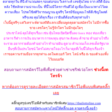
ตลาดทุกวัน ที่นี้ คำนวณสดๆ รอบต่อรอบ วิเคราะห์ เลขหุ้นไทย จาก สถิติ ย้อน
หลัง ใช้หลักความน่าจะเป็น ที่นี้ไม่มีใครการันตีได้ ดูเพื่อเป็นแนวทางไว้ลด
ความเสี่ยง โปรดใช้สติวิจารณญาณ ดูฟรีๆ ใครมีข้อมูลอะไรดีดีเชิญโพสต์
ฟรีๆเลย คุยได้ทุกเรื่อง เรายินดีต้อนรับทุกท่านจ้า
เว็บนี้ดูฟรีๆ แค่วิเคราะห์ตามสถิติแลกเปลี่ยนพูดคุยตามสมัครใจ ไม่มีการซื้อ
ขาย เลขใดๆ ไม่รู้จักใคร ไม่มีกลุ่มใดๆ
ประชาไลน์ คุยได้ทุกเรื่อง เช่น หุ้นไทยเปิดปิดขึ้นลง forex ทอง ท่องเที่ยว
อาหาร กีฬา การเงิน ธนาคาร การลงทุน สุขภาพ สังคม ค้าขาย ทำอย่างไรถึง
จะรวย อยากรวยต้องทำอย่างไร ทำนายฝัน ดูดวง คำนวณเก็งเลขเด็ดรัฐบาล
อื่นๆที่เป็นประโยชน์ ใครไม่สบายใจอะไร ก็มาคุยที่เว็บนี้ได้ทุกเรื่องจ้า
เราขอความร่วมมือจากทุกท่าน งดโพสเบอร์ โทร. ไลน์ หรือ fb ของตัวเองทิ้ง
ไว้บนบอร์ด
สอบถามการสมัครวีไอพี
เพื่อช่วยค่าเช่าเชริฟเว่อ
โทร
ช่วงนี้งด
โทรจ้า
หากต้องการดูรายละเอียดการสมัครสมาชิกวีไอพีแบบพิเศษคลิ๊ก
เลย
คลิ๊กดูสรุปเลขวีไอพีสำหรับสมาชิกพิเศษ
https://thailottoline.com
สอบถามการสมัครvipทางไลน์ให้คลิ๊กแอด ลายตรงนี้เลยจ้า