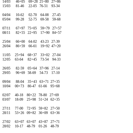
14/03 46+05 69+28 21+80 27+86
15/03 81-46 22-05 76-51 93-34
04/04 10-62 02-70 64-08 27-45
05/04 99-28 52-75 69-58 59-68
07/11 67+97 75+05 59+79 27+57
08/11 82+55 22+95 17+90 84+57
25/04 66+00 64-02 43-23 27-39
26/04 86+59 66-61 19+92 47+20
11/05 25+94 68+37 33+02 27-04
12/05 63-64 82+45 73-54 94-33
26/05 82-59 05+64 37+96 27-14
29/05 96+69 58-69 54-73 17-10
09/04 88-04 35+43 63+71 27+35
10/04 00+73 80-47 61-66 95+68
02/07 40-18 80+22 78-80 27+69
03/07 18-09 25+98 51+24 62+35
27/11 77-00 72+95 59+82 27+50
28/11 53+26 09+82 36+09 63+36
27/02 63+07 63+07 43+87 27+71
28/02 10-17 48-79 01-26 48-79