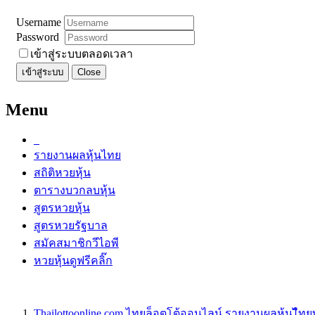
Username
Password
เข้าสู่ระบบตลอดเวลา
เข้าสู่ระบบ
Close
Menu
รายงานผลหุ้นไทย
สถิติหวยหุ้น
ตารางบวกลบหุ้น
สูตรหวยหุ้น
สูตรหวยรัฐบาล
สมัคสมาชิกวีไอพี
หวยหุ้นดูฟรีคลิ๊ก
Thailottoonline.com ไทยล็อตโต้ออนไลน์ รายงานผลหุ้นไืท