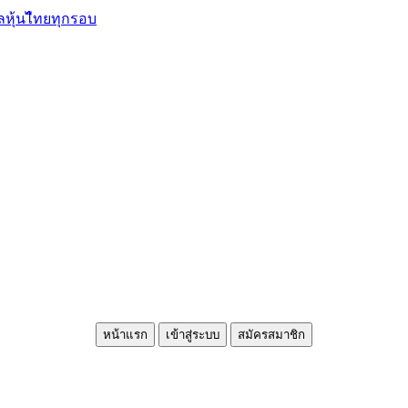
ลหุ้นไืทยทุกรอบ
หน้าแรก
เข้าสู่ระบบ
สมัครสมาชิก