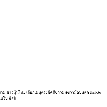
์ยาม ข่าวหุ้นไทย เลือกเมนูตรงขีดสีขาวมุมขวามือบนสุด thailoto
นเว็บ มีสติ