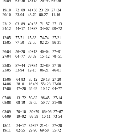
29/09 63+36 45+18 20+93 65+38
19/10 72+69 41+38 23+20 27+24
20/10 23-04 48-79 00-27 11-16
23/12 03+89 49+35 71+57 27+13
24/12 44+17 14+87 34+07 99+72
12/05 77-71 15-33 74-74 27-21
13/05 77-50 72-55 02-25 96-31
26/04 56+20 49+13 40+04 27+91
27/04 04+77 88-39 15+12 78+51
22/05 87+44 77+34 32+89 27-16
23/05 33-94 12-15 06-21 46-81
13/06 64-83 35-12 29-18 27-20
14/06 28+01 16+89 55+28 27-00
17/06 47+20 65-62 10-17 04+77
07/08 13+72 59-82 96-45 27-14
08/08 08-19 62-65 50-77 31+96
03/09 70+10 39+79 66+06 27+67
04/09 19+92 88-39 16-11 73-54
18/11 24+17 34+27 21+14 27+20
19/11 82-55 29-98 69-58 55-72