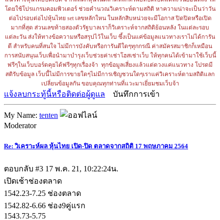
โดยใช้โปรแกรมคอมพิวเตอร์ ช่วยคำนวณวิเคราะห์ตามสถิติ หาความน่าจะเป็นว่าวัน
ต่อไปรอบต่อไปหุ้นไทย set เลขหลักใหน ในหลักสิบหน่วยจะมีโอกาส ปิดปิดหรือเปิด
มากที่สุด ส่วนเลขท้ายสองตัวรัฐบาลเราก็วิเคราะห์จากสถิติย้อนหลัง ในแต่ละรอบ
แต่ละวัน ส่งให้ทางข้อความหรือสรุปไว้ในเว็บ ซึ้งเป็นแค่ข้อมูลแนวทางเราไม่ได้การัน
ตี สำหรับคนที่สนใจ ไม่มีการบังคับหรือการันตีใดๆทุกกรณี ค่าสมัครสมาชิกก็เหมือน
การสนับสนุนเว็บเพื่อนำมาบำรุงเว็บช่วยค่าเช่าโฮสเช่าเว็บ ให้ทุกคนได้เข้ามาใช้เว็บนี้
ฟรีๆในเว็บบอร์ดคุยได้ฟรีๆทุกเรื่องจ้า ทุกข้อมูลเสี่ยงแล้วแต่ดวงแค่แนวทาง โปรดมี
สติรับข้อมูล เว็บนี้ไม่มีการขายใดๆไม่มีการเชิญชวนใดๆเราแค่วิเคราะห์ตามสถิติแลก
เปลี่ยนข้อมูลกัน ขอบคุณทุกท่านที่แวะมาเยี่ยมชมเว็บจ้า
แจ้งลบกระทู้นี้หรือติดต่อผู้ดูแล
บันทึกการเข้า
My Name:
tenten
Moderator
Re: วิเคราะห์ผล หุ้นไทย เปิด-ปิด ตลาดจากสถิติ 17 พฤษภาคม 2564
ตอบกลับ #3
17 พ.ค. 21, 10:22:24น.
เปิดเช้าช่องตลาด
1542.23-7.25 ช่องตลาด
1542.82-6.66 ช่อง9คู่แรก
1543.73-5.75