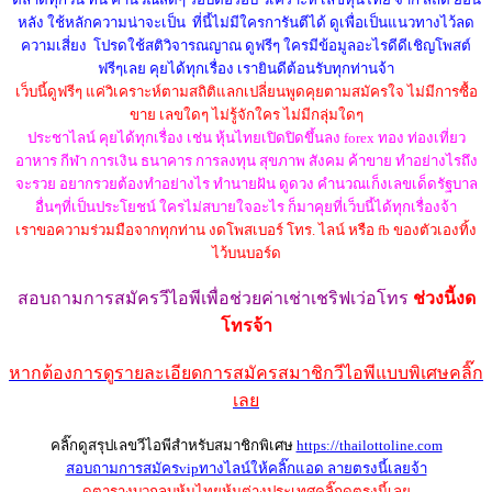
หลัง ใช้หลักความน่าจะเป็น ที่นี้ไม่มีใครการันตีได้ ดูเพื่อเป็นแนวทางไว้ลด
ความเสี่ยง โปรดใช้สติวิจารณญาณ ดูฟรีๆ ใครมีข้อมูลอะไรดีดีเชิญโพสต์
ฟรีๆเลย คุยได้ทุกเรื่อง เรายินดีต้อนรับทุกท่านจ้า
เว็บนี้ดูฟรีๆ แค่วิเคราะห์ตามสถิติแลกเปลี่ยนพูดคุยตามสมัครใจ ไม่มีการซื้อ
ขาย เลขใดๆ ไม่รู้จักใคร ไม่มีกลุ่มใดๆ
ประชาไลน์ คุยได้ทุกเรื่อง เช่น หุ้นไทยเปิดปิดขึ้นลง forex ทอง ท่องเที่ยว
อาหาร กีฬา การเงิน ธนาคาร การลงทุน สุขภาพ สังคม ค้าขาย ทำอย่างไรถึง
จะรวย อยากรวยต้องทำอย่างไร ทำนายฝัน ดูดวง คำนวณเก็งเลขเด็ดรัฐบาล
อื่นๆที่เป็นประโยชน์ ใครไม่สบายใจอะไร ก็มาคุยที่เว็บนี้ได้ทุกเรื่องจ้า
เราขอความร่วมมือจากทุกท่าน งดโพสเบอร์ โทร. ไลน์ หรือ fb ของตัวเองทิ้ง
ไว้บนบอร์ด
สอบถามการสมัครวีไอพี
เพื่อช่วยค่าเช่าเชริฟเว่อ
โทร
ช่วงนี้งด
โทรจ้า
หากต้องการดูรายละเอียดการสมัครสมาชิกวีไอพีแบบพิเศษคลิ๊ก
เลย
คลิ๊กดูสรุปเลขวีไอพีสำหรับสมาชิกพิเศษ
https://thailottoline.com
สอบถามการสมัครvipทางไลน์ให้คลิ๊กแอด ลายตรงนี้เลยจ้า
ดูตารางบวกลบหุ้นไทยหุ้นต่างประเทศคลิ๊กดูตรงนี้เลย