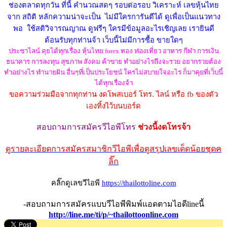
ช่องตลาดทุกวัน ที่นี้ คำนวณสดๆ รอบต่อรอบ วิเคราะห์ เลขหุ้นไทย
จาก สถิติ หลักความน่าจะเป็น ไม่มีใครการันตีได้ ดูเพื่อเป็นแนวทาง
พอ ใช้สติวิจารณญาณ ดูฟรีๆ ใครมีข้อมูลอะไรเชิญเลย เรายินดี
ต้อนรับทุกท่านจ้า เว็บนี้ไม่มีการซื้อ ขายใดๆ
ประชาไลน์ คุยได้ทุกเรื่อง หุ้นไทย forex ทอง ท่องเที่ยว อาหาร กีฬา การเงิน
ธนาคาร การลงทุน สุขภาพ สังคม ค้าขาย ทำอย่างไรถึงจะรวย อยากรวยต้อง
ทำอย่างไร ทำนายฝัน อื่นๆที่เป็นประโยชน์ ใครไม่สบายใจอะไร ก็มาคุยที่เว็บนี้
ได้ทุกเรื่องจ้า
ขอความร่วมมือจากทุกท่าน งดโพสเบอร์ โทร. ไลน์ หรือ fb ของตัว
เองทิ้งไว้บนบอร์ด
สอบถามการสมัครวีไอพีโทร
ช่วงนี้งดโทรจ้า
ดูรายละเอียดการสมัครสมาชิกวีไอพีเพื่อดูสรุปเลขเด็ดน้อยชุดค
ลิ๊ก
คลิ๊กดูเลขวีไอพี
https://thailottoline.com
-สอบถามการสมัครแบบวีไอพีพิมพ์แอดตามไอดีlineนี้
http://line.me/ti/p/~thailottoonline.com