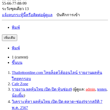
55-66-77-88-99
ระวังชุดเดียว 13
แจ้งลบกระทู้นี้หรือติดต่อผู้ดูแล
บันทึกการเข้า
พิมพ์
เพิ่มเติม
พิมพ์
1
(current)
ขึ้นบน
Thailottoonline.com ไทยล็อตโต้ออนไลน์ รายงานผลหุ้น
ไืทยทุกรอบ
Cafe Zone
รายงาน ผลหุ้นไทย เปิด-ปิด หุ้นช่อง9
(ผู้ดูแล:
admin
,
tenten
,
น้องยิ้ม
)
วิเคราะห์หา ผลหุ้นไทย เปิด-ปิด ตลาด+ช่อง9จากสถิติ 7
พ.ค. 2567