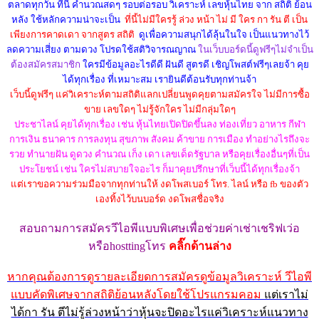
ตลาดทุกวัน ที่นี้ คำนวณสดๆ รอบต่อรอบ วิเคราะห์ เลขหุ้นไทย จาก สถิติ ย้อน
หลัง ใช้หลักความน่าจะเป็น
ที่นี้ไม่มีใครรู้ ล่วง หน้า ไม่ มี ใคร กา รัน ตี เป็น
เพียงการคาดเดา จากสูตร สถิติ
ดูเพื่อความสนุกได้ลุ้นในใจ เป็นแนวทางไว้
ลดความเสี่ยง ตามดวง โปรดใช้สติวิจารณญาณ
ในเว็บบอร์ดนี้ดูฟรีๆไม่จำเป็น
ต้องสมัครสมาชิก
ใครมีข้อมูลอะไรดีดี ฝันดี สูตรดี เชิญโพสต์ฟรีๆเลยจ้า คุย
ได้ทุกเรื่อง ที่เหมาะสม เรายินดีต้อนรับทุกท่านจ้า
เว็บนี้ดูฟรีๆ แค่วิเคราะห์ตามสถิติแลกเปลี่ยนพูดคุยตามสมัครใจ ไม่มีการซื้อ
ขาย เลขใดๆ ไม่รู้จักใคร ไม่มีกลุ่มใดๆ
ประชาไลน์ คุยได้ทุกเรื่อง เช่น หุ้นไทยเปิดปิดขึ้นลง ท่องเที่ยว อาหาร กีฬา
การเงิน ธนาคาร การลงทุน สุขภาพ สังคม ค้าขาย การเมือง ทำอย่างไรถึงจะ
รวย ทำนายฝัน ดูดวง คำนวณ เก็ง เดา เลขเด็ดรัฐบาล หรือคุยเรื่องอื่นๆที่เป็น
ประโยชน์ เช่น ใครไม่สบายใจอะไร ก็มาคุยปรึกษาที่เว็บนี้ได้ทุกเรื่องจ้า
แต่เราขอความร่วมมือจากทุกท่านให้ งดโพสเบอร์ โทร. ไลน์ หรือ fb ของตัว
เองทิ้งไว้บนบอร์ด งดโพสชื่อจริง
สอบถามการสมัครวีไอพีแบบพิเศษ
เพื่อช่วยค่าเช่าเชริฟเว่อ
หรือhostting
โทร
คลิ๊กด้านล่าง
หากคุณต้องการดูรายละเอียดการสมัครดูข้อมูลวิเคราะห์ วีไอพี
แบบคัดพิเศษจากสถิติย้อนหลังโดยใช้โปรแกรมคอม
แต่เราไม่
ได้กา รัน ตีไม่รู้ล่วงหน้าว่าหุ้นจะปิดอะไรแค่วิเคราะห์แนวทาง