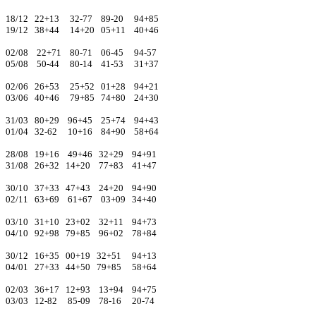
18/12 22+13 32-77 89-20 94+85
19/12 38+44 14+20 05+11 40+46
02/08 22+71 80-71 06-45 94-57
05/08 50-44 80-14 41-53 31+37
02/06 26+53 25+52 01+28 94+21
03/06 40+46 79+85 74+80 24+30
31/03 80+29 96+45 25+74 94+43
01/04 32-62 10+16 84+90 58+64
28/08 19+16 49+46 32+29 94+91
31/08 26+32 14+20 77+83 41+47
30/10 37+33 47+43 24+20 94+90
02/11 63+69 61+67 03+09 34+40
03/10 31+10 23+02 32+11 94+73
04/10 92+98 79+85 96+02 78+84
30/12 16+35 00+19 32+51 94+13
04/01 27+33 44+50 79+85 58+64
02/03 36+17 12+93 13+94 94+75
03/03 12-82 85-09 78-16 20-74