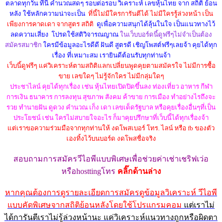
ตลาดทุกวัน ที่นี้ คำนวณสดๆ รอบต่อรอบ วิเคราะห์ เลขหุ้นไทย จาก สถิติ ย้อน
หลัง ใช้หลักความน่าจะเป็น
ที่นี้ไม่มีใครการันตีได้ ไม่มีใครรู้ล่วงหน้า เป็น
เพียงการคาดเดา จากสูตร สถิติ
ดูเพื่อความสนุกได้ลุ้นในใจ เป็นแนวทางไว้
ลดความเสี่ยง โปรดใช้สติวิจารณญาณ
ในเว็บบอร์ดนี้ดูฟรีๆไม่จำเป็นต้อง
สมัครสมาชิก
ใครมีข้อมูลอะไรดีดี ฝันดี สูตรดี เชิญโพสต์ฟรีๆเลยจ้า คุยได้ทุก
เรื่อง ที่เหมาะสม เรายินดีต้อนรับทุกท่านจ้า
เว็บนี้ดูฟรีๆ แค่วิเคราะห์ตามสถิติแลกเปลี่ยนพูดคุยตามสมัครใจ ไม่มีการซื้อ
ขาย เลขใดๆ ไม่รู้จักใคร ไม่มีกลุ่มใดๆ
ประชาไลน์ คุยได้ทุกเรื่อง เช่น หุ้นไทยเปิดปิดขึ้นลง ท่องเที่ยว อาหาร กีฬา
การเงิน ธนาคาร การลงทุน สุขภาพ สังคม ค้าขาย การเมือง ทำอย่างไรถึงจะ
รวย ทำนายฝัน ดูดวง คำนวณ เก็ง เดา เลขเด็ดรัฐบาล หรือคุยเรื่องอื่นๆที่เป็น
ประโยชน์ เช่น ใครไม่สบายใจอะไร ก็มาคุยปรึกษาที่เว็บนี้ได้ทุกเรื่องจ้า
แต่เราขอความร่วมมือจากทุกท่านให้ งดโพสเบอร์ โทร. ไลน์ หรือ fb ของตัว
เองทิ้งไว้บนบอร์ด งดโพสชื่อจริง
สอบถามการสมัครวีไอพีแบบพิเศษ
เพื่อช่วยค่าเช่าเชริฟเว่อ
หรือhostting
โทร
คลิ๊กด้านล่าง
หากคุณต้องการดูรายละเอียดการสมัครดูข้อมูลวิเคราะห์ วีไอพี
แบบคัดพิเศษจากสถิติย้อนหลังโดยใช้โปรแกรมคอม
แต่เราไม่
ได้การันตีเราไม่รู้ล่วงหน้านะ แค่วิเคราะห์แนวทางถูกหรือผิดตา