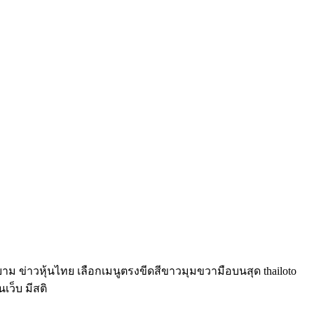
์ยาม ข่าวหุ้นไทย เลือกเมนูตรงขีดสีขาวมุมขวามือบนสุด thailoto
นเว็บ มีสติ