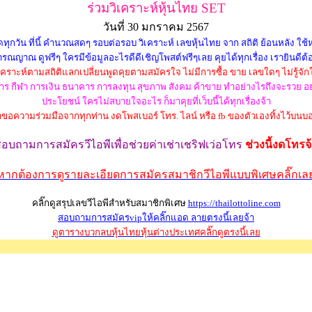
ร่วมวิเคราะห์หุ้นไทย SET
วันที่ 30 มกราคม 2567
วัน ที่นี้ คำนวณสดๆ รอบต่อรอบ วิเคราะห์ เลขหุ้นไทย จาก สถิติ ย้อนหลัง ใช้หลั
รณญาณ ดูฟรีๆ ใครมีข้อมูลอะไรดีดีเชิญโพสต์ฟรีๆเลย คุยได้ทุกเรื่อง เรายินดีต้
่วิเคราะห์ตามสถิติแลกเปลี่ยนพูดคุยตามสมัครใจ ไม่มีการซื้อ ขาย เลขใดๆ ไม่รู้จัก
ว อาหาร กีฬา การเงิน ธนาคาร การลงทุน สุขภาพ สังคม ค้าขาย ทำอย่างไรถึงจะรวย
ประโยชน์ ใครไม่สบายใจอะไร ก็มาคุยที่เว็บนี้ได้ทุกเรื่องจ้า
าขอความร่วมมือจากทุกท่าน งดโพสเบอร์ โทร. ไลน์ หรือ fb ของตัวเองทิ้งไว้บนบอ
สอบถามการสมัครวีไอพี
เพื่อช่วยค่าเช่าเชริฟเว่อ
โทร
ช่วงนี้งดโทรจ
หากต้องการดูรายละเอียดการสมัครสมาชิกวีไอพีแบบพิเศษคลิ๊กเล
คลิ๊กดูสรุปเลขวีไอพีสำหรับสมาชิกพิเศษ
https://thailottoline.com
สอบถามการสมัครvipให้คลิ๊กแอด ลายตรงนี้เลยจ้า
ดูตารางบวกลบหุ้นไทยหุ้นต่างประเทศคลิ๊กดูตรงนี้เลย