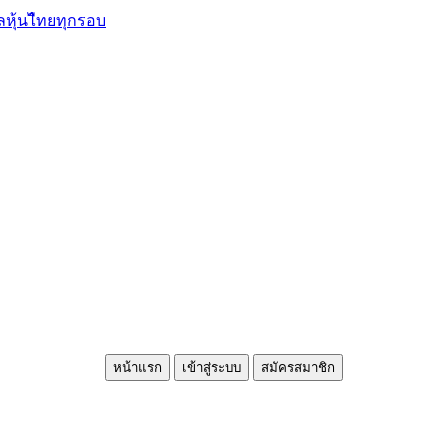
ลหุ้นไืทยทุกรอบ
หน้าแรก
เข้าสู่ระบบ
สมัครสมาชิก