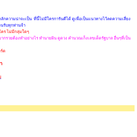
กความน่าจะเป็น ที่นี้ไม่มีใครการันตีได้ ดูเพื่อเป็นแนวทางไว้ลดความเสี่ยง
อนรับทุกท่านจ้า
ใคร ไม่มีกลุ่มใดๆ
 อยากรวยต้องทำอย่างไร ทำนายฝัน ดูดวง คำนวณเก็งเลขเด็ดรัฐบาล อื่นๆที่เป็น
ร์ด
้า
ย