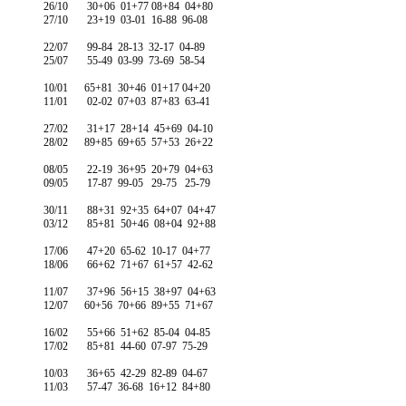
26/10 30+06 01+77 08+84 04+80
27/10 23+19 03-01 16-88 96-08
22/07 99-84 28-13 32-17 04-89
25/07 55-49 03-99 73-69 58-54
10/01 65+81 30+46 01+17 04+20
11/01 02-02 07+03 87+83 63-41
27/02 31+17 28+14 45+69 04-10
28/02 89+85 69+65 57+53 26+22
08/05 22-19 36+95 20+79 04+63
09/05 17-87 99-05 29-75 25-79
30/11 88+31 92+35 64+07 04+47
03/12 85+81 50+46 08+04 92+88
17/06 47+20 65-62 10-17 04+77
18/06 66+62 71+67 61+57 42-62
11/07 37+96 56+15 38+97 04+63
12/07 60+56 70+66 89+55 71+67
16/02 55+66 51+62 85-04 04-85
17/02 85+81 44-60 07-97 75-29
10/03 36+65 42-29 82-89 04-67
11/03 57-47 36-68 16+12 84+80