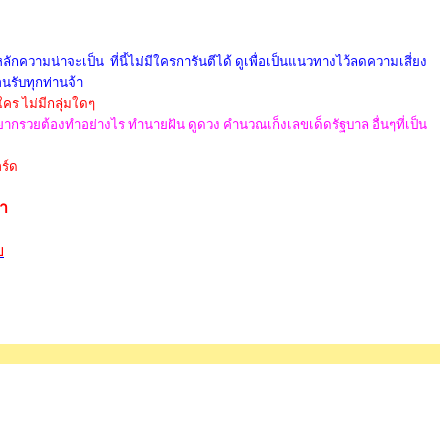
กความน่าจะเป็น ที่นี้ไม่มีใครการันตีได้ ดูเพื่อเป็นแนวทางไว้ลดความเสี่ยง
อนรับทุกท่านจ้า
ใคร ไม่มีกลุ่มใดๆ
 อยากรวยต้องทำอย่างไร ทำนายฝัน ดูดวง คำนวณเก็งเลขเด็ดรัฐบาล อื่นๆที่เป็น
ร์ด
้า
ย