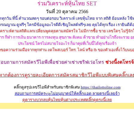
ร่วมวิเคราะห์หุ้นไทย SET
วันที่ 20 ตุลาคม 2566
วัน ที่นี้ คำนวณสดๆ รอบต่อรอบ วิเคราะห์ เลขหุ้นไทย จาก สถิติ ย้อนหลัง ใช้หลั
รณญาณ ดูฟรีๆ ใครมีข้อมูลอะไรดีดีเชิญโพสต์ฟรีๆเลย คุยได้ทุกเรื่อง เรายินดีต้
่วิเคราะห์ตามสถิติแลกเปลี่ยนพูดคุยตามสมัครใจ ไม่มีการซื้อ ขาย เลขใดๆ ไม่รู้จัก
ว อาหาร กีฬา การเงิน ธนาคาร การลงทุน สุขภาพ สังคม ค้าขาย ทำอย่างไรถึงจะรวย
ประโยชน์ ใครไม่สบายใจอะไร ก็มาคุยที่เว็บนี้ได้ทุกเรื่องจ้า
าขอความร่วมมือจากทุกท่าน งดโพสเบอร์ โทร. ไลน์ หรือ fb ของตัวเองทิ้งไว้บนบอ
สอบถามการสมัครวีไอพี
เพื่อช่วยค่าเช่าเชริฟเว่อ
โทร
ช่วงนี้งดโทรจ
หากต้องการดูรายละเอียดการสมัครสมาชิกวีไอพีแบบพิเศษคลิ๊กเล
คลิ๊กดูสรุปเลขวีไอพีสำหรับสมาชิกพิเศษ
https://thailottoline.com
สอบถามการสมัครvipไม่อนุญาตน์ให้คลิ๊กแอด ลายตรงนี้เลยจ้า
ดูตารางบวกลบหุ้นไทยหุ้นต่างประเทศคลิ๊กดูตรงนี้เลย