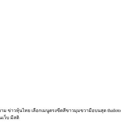
์ยาม ข่าวหุ้นไทย เลือกเมนูตรงขีดสีขาวมุมขวามือบนสุด thailoto
นเว็บ มีสติ