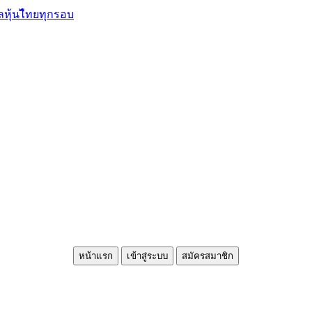
ลหุ้นไืทยทุกรอบ
หน้าแรก
เข้าสู่ระบบ
สมัครสมาชิก