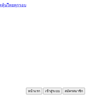
ลหุ้นไืทยทุกรอบ
หน้าแรก
เข้าสู่ระบบ
สมัครสมาชิก