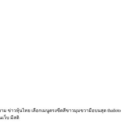
์ยาม ข่าวหุ้นไทย เลือกเมนูตรงขีดสีขาวมุมขวามือบนสุด thailoto
นเว็บ มีสติ