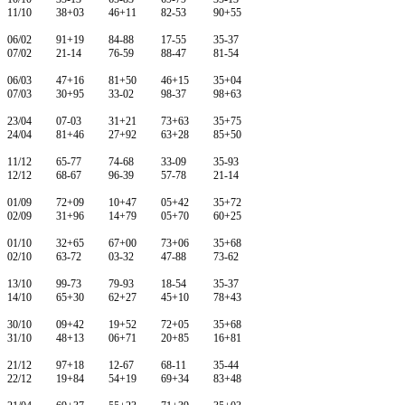
11/10 38+03 46+11 82-53 90+55
06/02 91+19 84-88 17-55 35-37
07/02 21-14 76-59 88-47 81-54
06/03 47+16 81+50 46+15 35+04
07/03 30+95 33-02 98-37 98+63
23/04 07-03 31+21 73+63 35+75
24/04 81+46 27+92 63+28 85+50
11/12 65-77 74-68 33-09 35-93
12/12 68-67 96-39 57-78 21-14
01/09 72+09 10+47 05+42 35+72
02/09 31+96 14+79 05+70 60+25
01/10 32+65 67+00 73+06 35+68
02/10 63-72 03-32 47-88 73-62
13/10 99-73 79-93 18-54 35-37
14/10 65+30 62+27 45+10 78+43
30/10 09+42 19+52 72+05 35+68
31/10 48+13 06+71 20+85 16+81
21/12 97+18 12-67 68-11 35-44
22/12 19+84 54+19 69+34 83+48