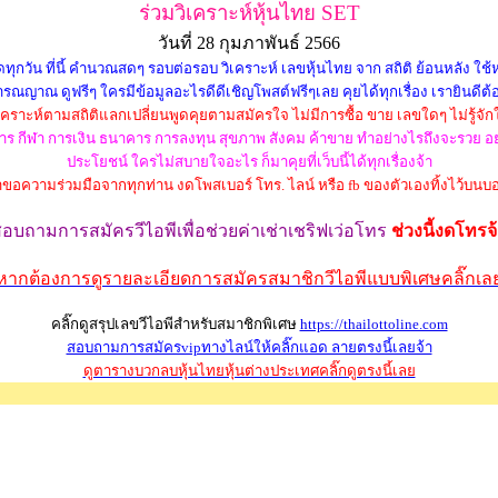
ร่วมวิเคราะห์หุ้นไทย SET
วันที่ 28 กุมภาพันธ์ 2566
วัน ที่นี้ คำนวณสดๆ รอบต่อรอบ วิเคราะห์ เลขหุ้นไทย จาก สถิติ ย้อนหลัง ใช้หลั
รณญาณ ดูฟรีๆ ใครมีข้อมูลอะไรดีดีเชิญโพสต์ฟรีๆเลย คุยได้ทุกเรื่อง เรายินดีต้
่วิเคราะห์ตามสถิติแลกเปลี่ยนพูดคุยตามสมัครใจ ไม่มีการซื้อ ขาย เลขใดๆ ไม่รู้จัก
ว อาหาร กีฬา การเงิน ธนาคาร การลงทุน สุขภาพ สังคม ค้าขาย ทำอย่างไรถึงจะรวย
ประโยชน์ ใครไม่สบายใจอะไร ก็มาคุยที่เว็บนี้ได้ทุกเรื่องจ้า
าขอความร่วมมือจากทุกท่าน งดโพสเบอร์ โทร. ไลน์ หรือ fb ของตัวเองทิ้งไว้บนบอ
สอบถามการสมัครวีไอพี
เพื่อช่วยค่าเช่าเชริฟเว่อ
โทร
ช่วงนี้งดโทรจ
หากต้องการดูรายละเอียดการสมัครสมาชิกวีไอพีแบบพิเศษคลิ๊กเล
คลิ๊กดูสรุปเลขวีไอพีสำหรับสมาชิกพิเศษ
https://thailottoline.com
สอบถามการสมัครvipทางไลน์ให้คลิ๊กแอด ลายตรงนี้เลยจ้า
ดูตารางบวกลบหุ้นไทยหุ้นต่างประเทศคลิ๊กดูตรงนี้เลย