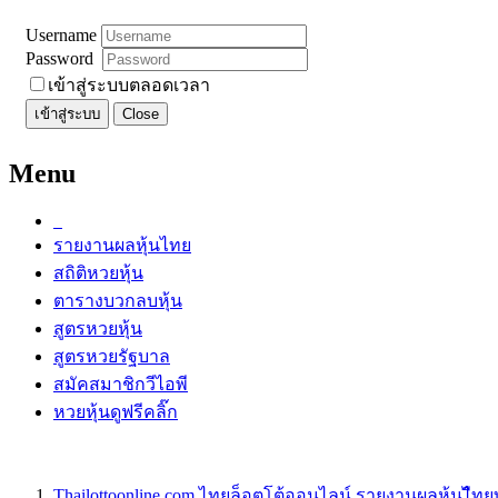
Username
Password
เข้าสู่ระบบตลอดเวลา
เข้าสู่ระบบ
Close
Menu
รายงานผลหุ้นไทย
สถิติหวยหุ้น
ตารางบวกลบหุ้น
สูตรหวยหุ้น
สูตรหวยรัฐบาล
สมัคสมาชิกวีไอพี
หวยหุ้นดูฟรีคลิ๊ก
Thailottoonline.com ไทยล็อตโต้ออนไลน์ รายงานผลหุ้นไืท