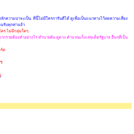
กความน่าจะเป็น ที่นี้ไม่มีใครการันตีได้ ดูเพื่อเป็นแนวทางไว้ลดความเสี่ยง
อนรับทุกท่านจ้า
ใคร ไม่มีกลุ่มใดๆ
 อยากรวยต้องทำอย่างไร ทำนายฝัน ดูดวง คำนวณเก็งเลขเด็ดรัฐบาล อื่นๆที่เป็น
ร์ด
้า
ย