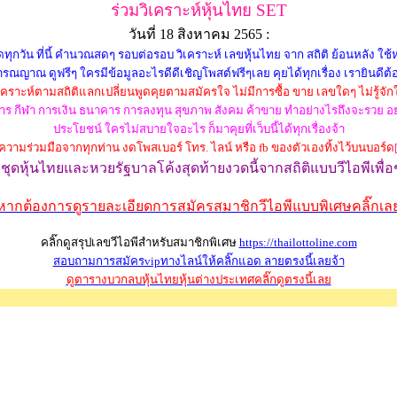
ร่วมวิเคราะห์หุ้นไทย SET
วันที่ 18 สิงหาคม 2565 :
วัน ที่นี้ คำนวณสดๆ รอบต่อรอบ วิเคราะห์ เลขหุ้นไทย จาก สถิติ ย้อนหลัง ใช้หลั
รณญาณ ดูฟรีๆ ใครมีข้อมูลอะไรดีดีเชิญโพสต์ฟรีๆเลย คุยได้ทุกเรื่อง เรายินดีต้
่วิเคราะห์ตามสถิติแลกเปลี่ยนพูดคุยตามสมัครใจ ไม่มีการซื้อ ขาย เลขใดๆ ไม่รู้จัก
ว อาหาร กีฬา การเงิน ธนาคาร การลงทุน สุขภาพ สังคม ค้าขาย ทำอย่างไรถึงจะรวย
ประโยชน์ ใครไม่สบายใจอะไร ก็มาคุยที่เว็บนี้ได้ทุกเรื่องจ้า
วามร่วมมือจากทุกท่าน งดโพสเบอร์ โทร. ไลน์ หรือ fb ของตัวเองทิ้งไว้บนบอร์ด
ุดหุ้นไทยและหวยรัฐบาลโค้งสุดท้ายงวดนี้จากสถิติแบบวีไอพี
เพื่
หากต้องการดูรายละเอียดการสมัครสมาชิกวีไอพีแบบพิเศษคลิ๊กเล
คลิ๊กดูสรุปเลขวีไอพีสำหรับสมาชิกพิเศษ
https://thailottoline.com
สอบถามการสมัครvipทางไลน์ให้คลิ๊กแอด ลายตรงนี้เลยจ้า
ดูตารางบวกลบหุ้นไทยหุ้นต่างประเทศคลิ๊กดูตรงนี้เลย