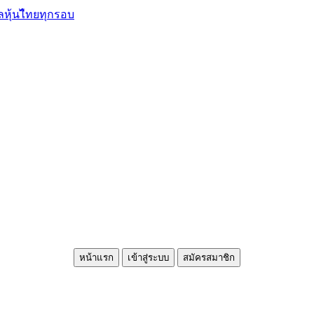
ลหุ้นไืทยทุกรอบ
หน้าแรก
เข้าสู่ระบบ
สมัครสมาชิก