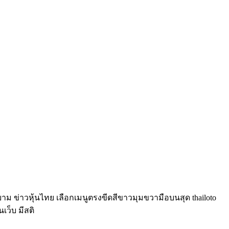
์ยาม ข่าวหุ้นไทย เลือกเมนูตรงขีดสีขาวมุมขวามือบนสุด thailoto
นเว็บ มีสติ